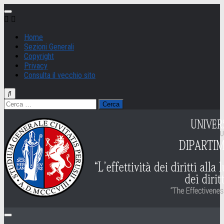
Salta
al
contenuto
Home
Sezioni Generali
Copyright
Privacy
Consulta il vecchio sito
Ricerca
per: