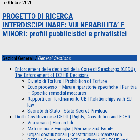
5 Ottobre 2020
PROGETTO DI RICERCA
INTERDISCIPLINARE: VULNERABILITA’ E
MINORI: profili pubblicistici e privatistici
Sezioni Generali /
General Sections
Enforcement delle decisioni della Corte di Strasburgo (CEDU) |
The Enforcement of ECtHR Decisions
Divieto di Tortura | Prohibition of Torture
Equo processo – Misure riparatorie specifiche | Fair trial
– Specific remedial measures
Rapporti con l’ordinamento UE | Relationships with EU
law
Segreto di Stato | State Secret Privilege
Diritti, Costituzione e CEDU | Rights, Constitution and ECHR
Vita umana | Human Life
Matrimonio e Famiglia | Marriage and Family
Organi costituzionali | Constitutional Organization