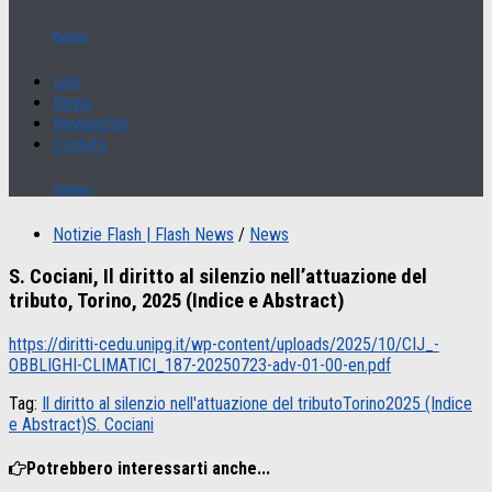
Events
Link
News
Newsletter
Contatti
Contact
Notizie Flash | Flash News
/
News
S. Cociani, Il diritto al silenzio nell’attuazione del
tributo, Torino, 2025 (Indice e Abstract)
https://diritti-cedu.unipg.it/wp-content/uploads/2025/10/CIJ_-
OBBLIGHI-CLIMATICI_187-20250723-adv-01-00-en.pdf
Tag:
Il diritto al silenzio nell'attuazione del tributo
Torino
2025 (Indice
e Abstract)
S. Cociani
Potrebbero interessarti anche...