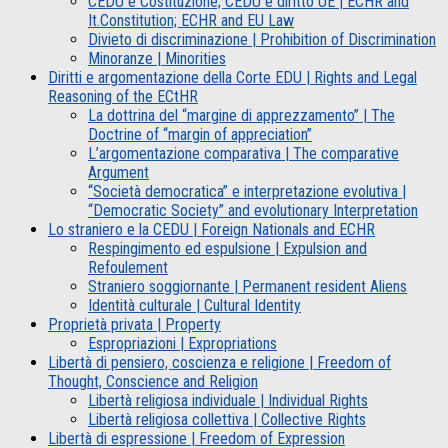
CEDU e Costituzione; CEDU e diritto UE | ECHR and
It.Constitution; ECHR and EU Law
Divieto di discriminazione | Prohibition of Discrimination
Minoranze | Minorities
Diritti e argomentazione della Corte EDU | Rights and Legal
Reasoning of the ECtHR
La dottrina del “margine di apprezzamento” | The
Doctrine of “margin of appreciation”
L’argomentazione comparativa | The comparative
Argument
“Società democratica” e interpretazione evolutiva |
“Democratic Society” and evolutionary Interpretation
Lo straniero e la CEDU | Foreign Nationals and ECHR
Respingimento ed espulsione | Expulsion and
Refoulement
Straniero soggiornante | Permanent resident Aliens
Identità culturale | Cultural Identity
Proprietà privata | Property
Espropriazioni | Expropriations
Libertà di pensiero, coscienza e religione | Freedom of
Thought, Conscience and Religion
Libertà religiosa individuale | Individual Rights
Libertà religiosa collettiva | Collective Rights
Libertà di espressione | Freedom of Expression