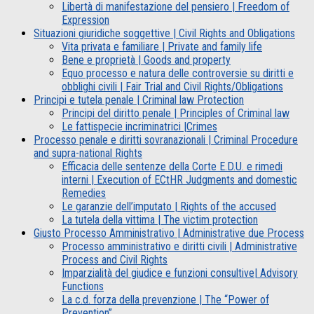
Libertà di manifestazione del pensiero | Freedom of
Expression
Situazioni giuridiche soggettive | Civil Rights and Obligations
Vita privata e familiare | Private and family life
Bene e proprietà | Goods and property
Equo processo e natura delle controversie su diritti e
obblighi civili | Fair Trial and Civil Rights/Obligations
Principi e tutela penale | Criminal law Protection
Principi del diritto penale | Principles of Criminal law
Le fattispecie incriminatrici |Crimes
Processo penale e diritti sovranazionali | Criminal Procedure
and supra-national Rights
Efficacia delle sentenze della Corte E.D.U. e rimedi
interni | Execution of ECtHR Judgments and domestic
Remedies
Le garanzie dell’imputato | Rights of the accused
La tutela della vittima | The victim protection
Giusto Processo Amministrativo | Administrative due Process
Processo amministrativo e diritti civili | Administrative
Process and Civil Rights
Imparzialità del giudice e funzioni consultive| Advisory
Functions
La c.d. forza della prevenzione | The “Power of
Prevention”