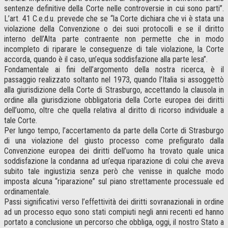
sentenze definitive della Corte nelle controversie in cui sono parti”.
L’art. 41 C.e.d.u. prevede che se “la Corte dichiara che vi è stata una
violazione della Convenzione o dei suoi protocolli e se il diritto
interno dell’Alta parte contraente non permette che in modo
incompleto di riparare le conseguenze di tale violazione, la Corte
accorda, quando è il caso, un’equa soddisfazione alla parte lesa”.
Fondamentale ai fini dell’argomento della nostra ricerca, è il
passaggio realizzato soltanto nel 1973, quando l’Italia si assoggettò
alla giurisdizione della Corte di Strasburgo, accettando la clausola in
ordine alla giurisdizione obbligatoria della Corte europea dei diritti
dell’uomo, oltre che quella relativa al diritto di ricorso individuale a
tale Corte.
Per lungo tempo, l’accertamento da parte della Corte di Strasburgo
di una violazione del giusto processo come prefigurato dalla
Convenzione europea dei diritti dell’uomo ha trovato quale unica
soddisfazione la condanna ad un’equa riparazione di colui che aveva
subito tale ingiustizia senza però che venisse in qualche modo
imposta alcuna “riparazione” sul piano strettamente processuale ed
ordinamentale.
Passi significativi verso l’effettività dei diritti sovranazionali in ordine
ad un processo equo sono stati compiuti negli anni recenti ed hanno
portato a conclusione un percorso che obbliga, oggi, il nostro Stato a