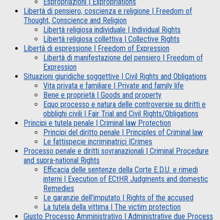
Espropriazioni | Expropriations
Libertà di pensiero, coscienza e religione | Freedom of
Thought, Conscience and Religion
Libertà religiosa individuale | Individual Rights
Libertà religiosa collettiva | Collective Rights
Libertà di espressione | Freedom of Expression
Libertà di manifestazione del pensiero | Freedom of
Expression
Situazioni giuridiche soggettive | Civil Rights and Obligations
Vita privata e familiare | Private and family life
Bene e proprietà | Goods and property
Equo processo e natura delle controversie su diritti e
obblighi civili | Fair Trial and Civil Rights/Obligations
Principi e tutela penale | Criminal law Protection
Principi del diritto penale | Principles of Criminal law
Le fattispecie incriminatrici |Crimes
Processo penale e diritti sovranazionali | Criminal Procedure
and supra-national Rights
Efficacia delle sentenze della Corte E.D.U. e rimedi
interni | Execution of ECtHR Judgments and domestic
Remedies
Le garanzie dell’imputato | Rights of the accused
La tutela della vittima | The victim protection
Giusto Processo Amministrativo | Administrative due Process