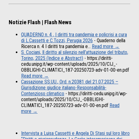
Notizie Flash | Flash News
QUADERNO n. 4 , I diritti tra pandemia e policrisi a cura
di L.Cassetti e C.Tozzi, Perugia 2026
-
Quaderno della
Ricerca n. 4 I diritti tra pandemia e…
Read more →
S. Cociani, Il diritto al silenzio nell’attuazione del tributo,
Torino, 2025 (Indice e Abstract)
-
https://diritti-
cedu.unipg.it/wp-content/uploads/2025/10/CIJ_-
OBBLIGHI-CLIMATICI_187-20250723-adv-01-00-en.pdf
Read more →
Cassazione SS.UU., Ord. n.20381 del 21.07.2025 –
Giurisdizione giudice italiano-Responsabilità-
Contenzioso climatico
-
https://diritti-cedu.unipg.it/wp-
content/uploads/2025/10/CIJ_-OBBLIGHI-
CLIMATICI_187-20250723-adv-01-00-en.pdf
Read
more →
Intervista a Luisa Cassetti e Angela Di Stasi sul loro libro