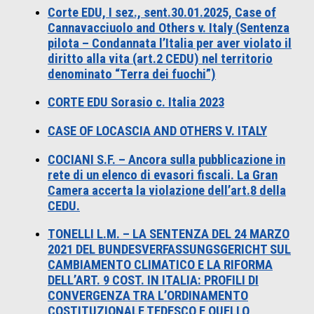
Corte EDU, I sez., sent.30.01.2025, Case of
Cannavacciuolo and Others v. Italy (Sentenza
pilota – Condannata l’Italia per aver violato il
diritto alla vita (art.2 CEDU) nel territorio
denominato “Terra dei fuochi”)
CORTE EDU Sorasio c. Italia 2023
CASE OF LOCASCIA AND OTHERS V. ITALY
COCIANI S.F. – Ancora sulla pubblicazione in
rete di un elenco di evasori fiscali. La Gran
Camera accerta la violazione dell’art.8 della
CEDU.
TONELLI L.M. – LA SENTENZA DEL 24 MARZO
2021 DEL BUNDESVERFASSUNGSGERICHT SUL
CAMBIAMENTO CLIMATICO E LA RIFORMA
DELL’ART. 9 COST. IN ITALIA: PROFILI DI
CONVERGENZA TRA L’ORDINAMENTO
COSTITUZIONALE TEDESCO E QUELLO