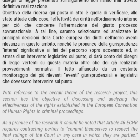
disegni di legge presentati sull’argomento non hanno mai trovato
definitiva realizzazione.
Obiettivo della ricerca qui posta in atto è quella di verificare, allo
stato attuale delle cose, l’effettività dei diritti nell’ordinamento interno
per ciò che concerne l’affermazione del giusto processo
sovranazionale. A tal fine, saranno selezionate ed analizzate le
principali decisioni della Corte europea dei diritti dell’uomo aventi
rilevanza in questo ambito, nonché le pronunce della giurisprudenza
“interna” significative ai fini del percorso sopra accennato ed, in
attesa di un intervento legislativo sul punto, si darà conto dei disegni
di legge vertenti su questa materia oltre che dei già realizzati
provvedimenti normativi. Il tutto affiancato da un costante
monitoraggio dei più rilevanti “eventi” giurisprudenziali e legislativi
che dovessero intervenire sul punto.
With reference to the overall theme of the research project, this
section has the objective of discussing and analyzing the
effectiveness of the rights established in the European Convention
of Human Rights in criminal proceedings.
As a premise of the research it should be noted that Article 46 ECHR
requires contracting parties to “commit themselves to respect the
final rulings of the Court in any case in which they are parties.”