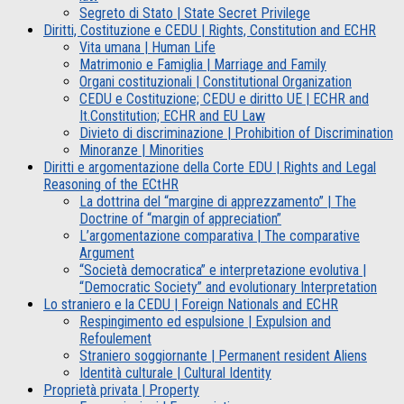
Segreto di Stato | State Secret Privilege
Diritti, Costituzione e CEDU | Rights, Constitution and ECHR
Vita umana | Human Life
Matrimonio e Famiglia | Marriage and Family
Organi costituzionali | Constitutional Organization
CEDU e Costituzione; CEDU e diritto UE | ECHR and
It.Constitution; ECHR and EU Law
Divieto di discriminazione | Prohibition of Discrimination
Minoranze | Minorities
Diritti e argomentazione della Corte EDU | Rights and Legal
Reasoning of the ECtHR
La dottrina del “margine di apprezzamento” | The
Doctrine of “margin of appreciation”
L’argomentazione comparativa | The comparative
Argument
“Società democratica” e interpretazione evolutiva |
“Democratic Society” and evolutionary Interpretation
Lo straniero e la CEDU | Foreign Nationals and ECHR
Respingimento ed espulsione | Expulsion and
Refoulement
Straniero soggiornante | Permanent resident Aliens
Identità culturale | Cultural Identity
Proprietà privata | Property