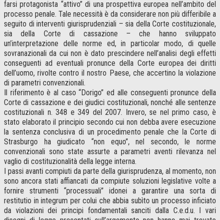
farsi protagonista “attivo” di una prospettiva europea nell’ambito del
processo penale. Tale necessità è da considerare non più differibile a
seguito di interventi giurisprudenziali – sia della Corte costituzionale,
sia della Corte di cassazione – che hanno sviluppato
un’interpretazione delle norme ed, in particolar modo, di quelle
sovranazionali da cui non è dato prescindere nell’analisi degli effetti
conseguenti ad eventuali pronunce della Corte europea dei diritti
dell’uomo, rivolte contro il nostro Paese, che accertino la violazione
di parametri convenzionali.
Il riferimento è al caso “Dorigo” ed alle conseguenti pronunce della
Corte di cassazione e dei giudici costituzionali, nonché alle sentenze
costituzionali n. 348 e 349 del 2007. Invero, se nel primo caso, è
stato elaborato il principio secondo cui non debba avere esecuzione
la sentenza conclusiva di un procedimento penale che la Corte di
Strasburgo ha giudicato “non equo”, nel secondo, le norme
convenzionali sono state assurte a parametri aventi rilevanza nel
vaglio di costituzionalità della legge interna.
I passi avanti compiuti da parte della giurisprudenza, al momento, non
sono ancora stati affiancati da compiute soluzioni legislative volte a
fornire strumenti “processuali” idonei a garantire una sorta di
restitutio in integrum per colui che abbia subìto un processo inficiato
da violazioni dei principi fondamentali sanciti dalla C.e.d.u. I vari