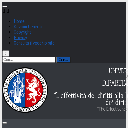
Salta
al
contenuto
Home
Sezioni Generali
Copyright
Privacy
Consulta il vecchio sito
Ricerca
per: