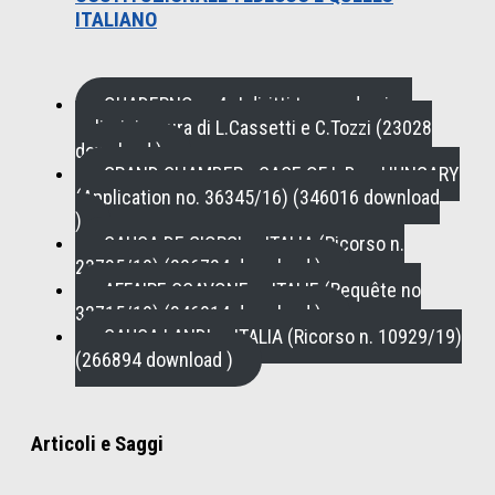
ITALIANO
QUADERNO n. 4 , I diritti tra pandemia e
policrisi a cura di L.Cassetti e C.Tozzi (23028
download )
GRAND CHAMBER - CASE OF L.B. v. HUNGARY
(Application no. 36345/16) (346016 download
)
CAUSA DE GIORGI c. ITALIA (Ricorso n.
23735/19) (296724 download )
AFFAIRE SCAVONE c. ITALIE (Requête no
32715/19) (346914 download )
CAUSA LANDI c. ITALIA (Ricorso n. 10929/19)
(266894 download )
Articoli e Saggi