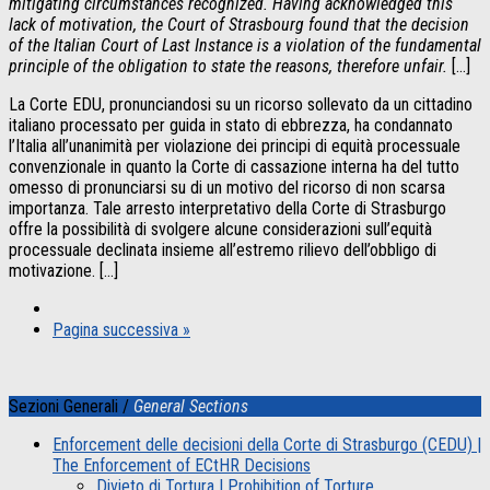
mitigating circumstances recognized. Having acknowledged this
lack of motivation, the Court of Strasbourg found that the decision
of the Italian Court of Last Instance is a violation of the fundamental
principle of the obligation to state the reasons, therefore unfair.
[…]
La Corte EDU, pronunciandosi su un ricorso sollevato da un cittadino
italiano processato per guida in stato di ebbrezza, ha condannato
l’Italia all’unanimità per violazione dei principi di equità processuale
convenzionale in quanto la Corte di cassazione interna ha del tutto
omesso di pronunciarsi su di un motivo del ricorso di non scarsa
importanza. Tale arresto interpretativo della Corte di Strasburgo
offre la possibilità di svolgere alcune considerazioni sull’equità
processuale declinata insieme all’estremo rilievo dell’obbligo di
motivazione. […]
Pagina successiva »
Sezioni Generali /
General Sections
Enforcement delle decisioni della Corte di Strasburgo (CEDU) |
The Enforcement of ECtHR Decisions
Divieto di Tortura | Prohibition of Torture