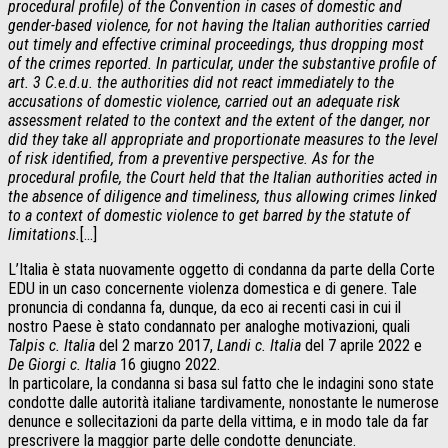
procedural profile) of the Convention in cases of domestic and
gender-based violence, for not having the Italian authorities carried
out timely and effective criminal proceedings, thus dropping most
of the crimes reported. In particular, under the substantive profile of
art. 3 C.e.d.u. the authorities did not react immediately to the
accusations of domestic violence, carried out an adequate risk
assessment related to the context and the extent of the danger, nor
did they take all appropriate and proportionate measures to the level
of risk identified, from a preventive perspective. As for the
procedural profile, the Court held that the Italian authorities acted in
the absence of diligence and timeliness, thus allowing crimes linked
to a context of domestic violence to get barred by the statute of
limitations.
[…]
L’Italia è stata nuovamente oggetto di condanna da parte della Corte
EDU in un caso concernente violenza domestica e di genere. Tale
pronuncia di condanna fa, dunque, da eco ai recenti casi in cui il
nostro Paese è stato condannato per analoghe motivazioni, quali
Talpis c. Italia
del 2 marzo 2017,
Landi c. Italia
del 7 aprile 2022 e
De Giorgi c. Italia
16 giugno 2022.
In particolare, la condanna si basa sul fatto che le indagini sono state
condotte dalle autorità italiane tardivamente, nonostante le numerose
denunce e sollecitazioni da parte della vittima, e in modo tale da far
prescrivere la maggior parte delle condotte denunciate.