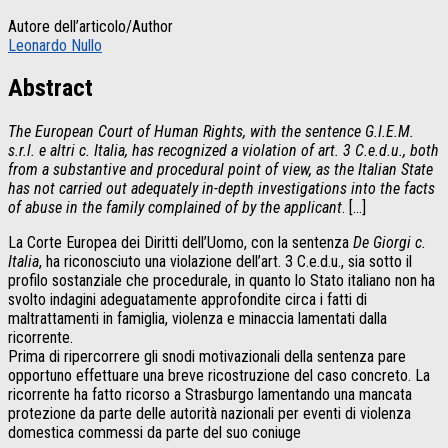
Autore dell’articolo/Author
Leonardo Nullo
Abstract
The European Court of Human Rights, with the sentence G.I.E.M.
s.r.l. e altri c. Italia, has recognized a violation of art. 3 C.e.d.u., both
from a substantive and procedural point of view, as the Italian State
has not carried out adequately in-depth investigations into the facts
of abuse in the family complained of by the applicant
. […]
La Corte Europea dei Diritti dell’Uomo, con la sentenza
De Giorgi c.
Italia
, ha riconosciuto una violazione dell’art. 3 C.e.d.u., sia sotto il
profilo sostanziale che procedurale, in quanto lo Stato italiano non ha
svolto indagini adeguatamente approfondite circa i fatti di
maltrattamenti in famiglia, violenza e minaccia lamentati dalla
ricorrente.
Prima di ripercorrere gli snodi motivazionali della sentenza pare
opportuno effettuare una breve ricostruzione del caso concreto. La
ricorrente ha fatto ricorso a Strasburgo lamentando una mancata
protezione da parte delle autorità nazionali per eventi di violenza
domestica commessi da parte del suo coniuge