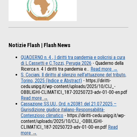
Notizie Flash | Flash News
QUADERNO n. 4 , I diritti tra pandemia e policrisi a cura
di L.Cassetti e C.Tozzi, Perugia 2026
-
Quaderno della
Ricerca n. 4 I diritti tra pandemia e…
Read more →
S. Cociani, Il diritto al silenzio nell’attuazione del tributo,
Torino, 2025 (Indice e Abstract)
-
https://diritti-
cedu.unipg.it/wp-content/uploads/2025/10/CIJ_-
OBBLIGHI-CLIMATICI_187-20250723-adv-01-00-en.pdf
Read more →
Cassazione SS.UU., Ord. n.20381 del 21.07.2025 –
Giurisdizione giudice italiano-Responsabilità-
Contenzioso climatico
-
https://diritti-cedu.unipg.it/wp-
content/uploads/2025/10/CIJ_-OBBLIGHI-
CLIMATICI_187-20250723-adv-01-00-en.pdf
Read
more →