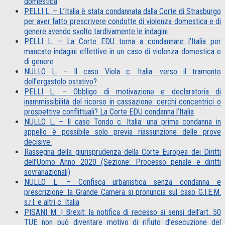
domestica
PELLI L. – L’Italia è stata condannata dalla Corte di Strasburgo
per aver fatto prescrivere condotte di violenza domestica e di
genere avendo svolto tardivamente le indagini
PELLI L. – La Corte EDU torna a condannare l’Italia per
mancate indagini effettive in un caso di violenza domestica e
di genere
NULLO L. – Il caso Viola c. Italia: verso il tramonto
dell’ergastolo ostativo?
PELLI L. – Obbligo di motivazione e declaratoria di
inammissibilità del ricorso in cassazione: cerchi concentrici o
prospettive conflittuali? La Corte EDU condanna l’Italia
NULLO L. – Il caso Tondo c. Italia: una prima condanna in
appello è possibile solo previa riassunzione delle prove
decisive.
Rassegna della giurisprudenza della Corte Europea dei Diritti
dell’Uomo Anno 2020 (Sezione: Processo penale e diritti
sovranazionali)
NULLO L. – Confisca urbanistica senza condanna e
prescrizione: la Grande Camera si pronuncia sul caso G.I.E.M.
s.r.l. e altri c. Italia
PISANI M. | Brexit: la notifica di recesso ai sensi dell’art. 50
TUE non può diventare motivo di rifiuto d’esecuzione del