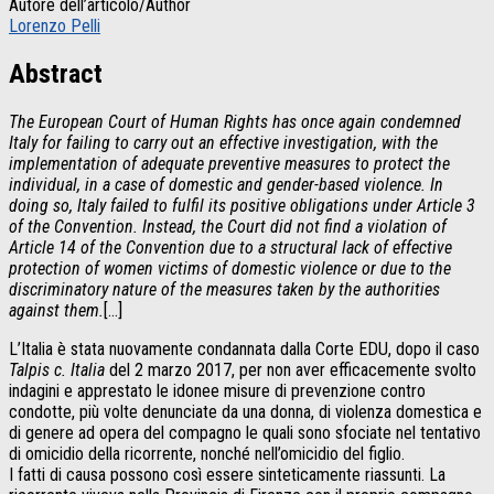
Autore dell’articolo/Author
Lorenzo Pelli
Abstract
The European Court of Human Rights has once again condemned
Italy for failing to carry out an effective investigation, with the
implementation of adequate preventive measures to protect the
individual, in a case of domestic and gender-based violence. In
doing so, Italy failed to fulfil its positive obligations under Article 3
of the Convention. Instead, the Court did not find a violation of
Article 14 of the Convention due to a structural lack of effective
protection of women victims of domestic violence or due to the
discriminatory nature of the measures taken by the authorities
against them.
[…]
L’Italia è stata nuovamente condannata dalla Corte EDU, dopo il caso
Talpis c. Italia
del 2 marzo 2017
, per non aver efficacemente svolto
indagini e apprestato le idonee misure di prevenzione contro
condotte, più volte denunciate da una donna, di violenza domestica e
di genere ad opera del compagno le quali sono sfociate nel tentativo
di omicidio della ricorrente, nonché nell’omicidio del figlio.
I fatti di causa possono così essere sinteticamente riassunti. La