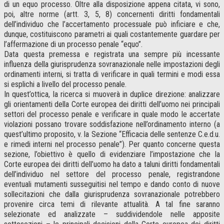
di un equo processo. Oltre alla disposizione appena citata, vi sono,
poi, altre norme (artt. 3, 5, 8) concernenti diritti fondamentali
dell’individuo che l’accertamento processuale può inficiare e che,
dunque, costituiscono parametri ai quali costantemente guardare per
l’affermazione di un processo penale “equo”.
Data questa premessa e registrata una sempre più incessante
influenza della giurisprudenza sovranazionale nelle impostazioni degli
ordinamenti interni, si tratta di verificare in quali termini e modi essa
si esplichi a livello del processo penale.
In quest’ottica, la ricerca si muoverà in duplice direzione: analizzare
gli orientamenti della Corte europea dei diritti dell’uomo nei principali
settori del processo penale e verificare in quale modo le accertate
violazioni possano trovare soddisfazione nell’ordinamento interno (a
quest’ultimo proposito, v. la Sezione “Efficacia delle sentenze C.e.d.u.
e rimedi interni nel processo penale”). Per quanto concerne questa
sezione, l’obiettivo è quello di evidenziare l’impostazione che la
Corte europea dei diritti dell’uomo ha dato a taluni diritti fondamentali
dell’individuo nel settore del processo penale, registrandone
eventuali mutamenti susseguitisi nel tempo e dando conto di nuove
sollecitazioni che dalla giurisprudenza sovranazionale potrebbero
provenire circa temi di rilevante attualità. A tal fine saranno
selezionate ed analizzate – suddividendole nelle apposite