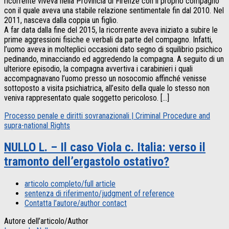
ricorrente viveva nella Provincia di Firenze con il proprio compagno
con il quale aveva una stabile relazione sentimentale fin dal 2010. Nel
2011, nasceva dalla coppia un figlio.
A far data dalla fine del 2015, la ricorrente aveva iniziato a subire le
prime aggressioni fisiche e verbali da parte del compagno. Infatti,
l’uomo aveva in molteplici occasioni dato segno di squilibrio psichico
pedinando, minacciando ed aggredendo la compagna. A seguito di un
ulteriore episodio, la compagna avvertiva i carabinieri i quali
accompagnavano l’uomo presso un nosocomio affinché venisse
sottoposto a visita psichiatrica, all’esito della quale lo stesso non
veniva rappresentato quale soggetto pericoloso. […]
Processo penale e diritti sovranazionali | Criminal Procedure and
supra-national Rights
NULLO L. – Il caso Viola c. Italia: verso il
tramonto dell’ergastolo ostativo?
articolo completo/full article
sentenza di riferimento/judgment of reference
Contatta l’autore/author contact
Autore dell’articolo/Author