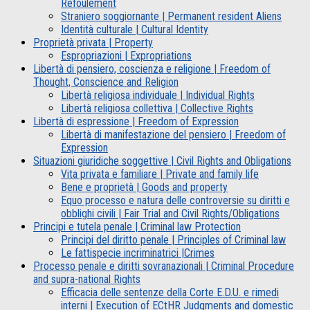
Refoulement
Straniero soggiornante | Permanent resident Aliens
Identità culturale | Cultural Identity
Proprietà privata | Property
Espropriazioni | Expropriations
Libertà di pensiero, coscienza e religione | Freedom of
Thought, Conscience and Religion
Libertà religiosa individuale | Individual Rights
Libertà religiosa collettiva | Collective Rights
Libertà di espressione | Freedom of Expression
Libertà di manifestazione del pensiero | Freedom of
Expression
Situazioni giuridiche soggettive | Civil Rights and Obligations
Vita privata e familiare | Private and family life
Bene e proprietà | Goods and property
Equo processo e natura delle controversie su diritti e
obblighi civili | Fair Trial and Civil Rights/Obligations
Principi e tutela penale | Criminal law Protection
Principi del diritto penale | Principles of Criminal law
Le fattispecie incriminatrici |Crimes
Processo penale e diritti sovranazionali | Criminal Procedure
and supra-national Rights
Efficacia delle sentenze della Corte E.D.U. e rimedi
interni | Execution of ECtHR Judgments and domestic