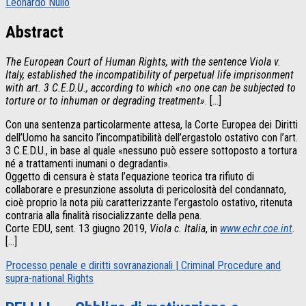
Leonardo Nullo
Abstract
The European Court of Human Rights, with the sentence Viola v.
Italy, established the incompatibility of perpetual life imprisonment
with art. 3 C.E.D.U., according to which «no one can be subjected to
torture or to inhuman or degrading treatment»
. […]
Con una sentenza particolarmente attesa, la Corte Europea dei Diritti
dell’Uomo ha sancito l’incompatibilità dell’ergastolo ostativo con l’art.
3 C.E.D.U., in base al quale «nessuno può essere sottoposto a tortura
né a trattamenti inumani o degradanti».
Oggetto di censura è stata l’equazione teorica tra rifiuto di
collaborare e presunzione assoluta di pericolosità del condannato,
cioè proprio la nota più caratterizzante l’ergastolo ostativo, ritenuta
contraria alla finalità risocializzante della pena.
Corte EDU, sent. 13 giugno 2019,
Viola c. Italia
, in
www.echr.coe.int
.
[…]
Processo penale e diritti sovranazionali | Criminal Procedure and
supra-national Rights