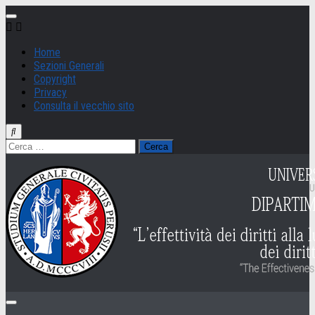
Salta
al
contenuto
Home
Sezioni Generali
Copyright
Privacy
Consulta il vecchio sito
Ricerca
per: