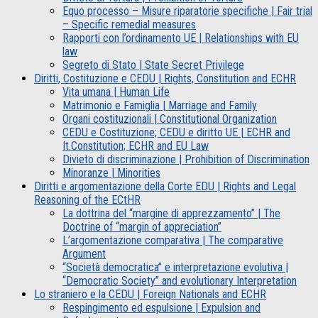
Equo processo – Misure riparatorie specifiche | Fair trial
– Specific remedial measures
Rapporti con l’ordinamento UE | Relationships with EU
law
Segreto di Stato | State Secret Privilege
Diritti, Costituzione e CEDU | Rights, Constitution and ECHR
Vita umana | Human Life
Matrimonio e Famiglia | Marriage and Family
Organi costituzionali | Constitutional Organization
CEDU e Costituzione; CEDU e diritto UE | ECHR and
It.Constitution; ECHR and EU Law
Divieto di discriminazione | Prohibition of Discrimination
Minoranze | Minorities
Diritti e argomentazione della Corte EDU | Rights and Legal
Reasoning of the ECtHR
La dottrina del “margine di apprezzamento” | The
Doctrine of “margin of appreciation”
L’argomentazione comparativa | The comparative
Argument
“Società democratica” e interpretazione evolutiva |
“Democratic Society” and evolutionary Interpretation
Lo straniero e la CEDU | Foreign Nationals and ECHR
Respingimento ed espulsione | Expulsion and