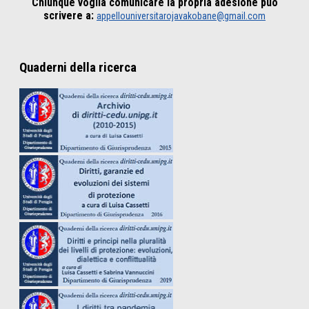
Chiunque voglia comunicare la propria adesione può
scrivere a:
appellouniversitarojavakobane@gmail.com
Quaderni della ricerca