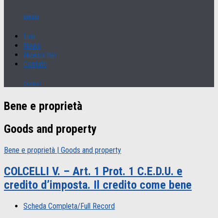
Events
Link
News
Newsletter
Contatti
Contact
Bene e proprietà
Goods and property
Bene e proprietà | Goods and property
COLCELLI V. – Art. 1 Prot. 1 C.E.D.U. e
credito d’imposta. Il credito come bene
Scheda Completa/Full Record