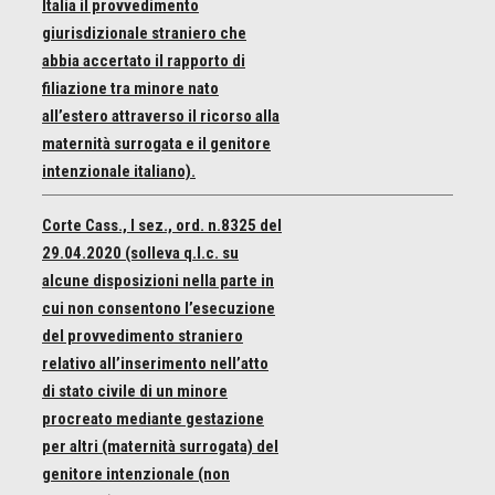
Italia il provvedimento
giurisdizionale straniero che
abbia accertato il rapporto di
filiazione tra minore nato
all’estero attraverso il ricorso alla
maternità surrogata e il genitore
intenzionale italiano).
Corte Cass., I sez., ord. n.8325 del
29.04.2020 (solleva q.l.c. su
alcune disposizioni nella parte in
cui non consentono l’esecuzione
del provvedimento straniero
relativo all’inserimento nell’atto
di stato civile di un minore
procreato mediante gestazione
per altri (maternità surrogata) del
genitore intenzionale (non