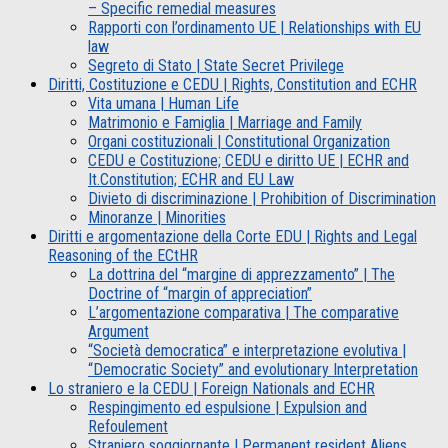
– Specific remedial measures
Rapporti con l’ordinamento UE | Relationships with EU
law
Segreto di Stato | State Secret Privilege
Diritti, Costituzione e CEDU | Rights, Constitution and ECHR
Vita umana | Human Life
Matrimonio e Famiglia | Marriage and Family
Organi costituzionali | Constitutional Organization
CEDU e Costituzione; CEDU e diritto UE | ECHR and
It.Constitution; ECHR and EU Law
Divieto di discriminazione | Prohibition of Discrimination
Minoranze | Minorities
Diritti e argomentazione della Corte EDU | Rights and Legal
Reasoning of the ECtHR
La dottrina del “margine di apprezzamento” | The
Doctrine of “margin of appreciation”
L’argomentazione comparativa | The comparative
Argument
“Società democratica” e interpretazione evolutiva |
“Democratic Society” and evolutionary Interpretation
Lo straniero e la CEDU | Foreign Nationals and ECHR
Respingimento ed espulsione | Expulsion and
Refoulement
Straniero soggiornante | Permanent resident Aliens