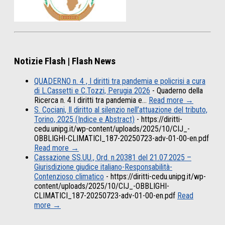
Notizie Flash | Flash News
QUADERNO n. 4 , I diritti tra pandemia e policrisi a cura
di L.Cassetti e C.Tozzi, Perugia 2026
-
Quaderno della
Ricerca n. 4 I diritti tra pandemia e…
Read more →
S. Cociani, Il diritto al silenzio nell’attuazione del tributo,
Torino, 2025 (Indice e Abstract)
-
https://diritti-
cedu.unipg.it/wp-content/uploads/2025/10/CIJ_-
OBBLIGHI-CLIMATICI_187-20250723-adv-01-00-en.pdf
Read more →
Cassazione SS.UU., Ord. n.20381 del 21.07.2025 –
Giurisdizione giudice italiano-Responsabilità-
Contenzioso climatico
-
https://diritti-cedu.unipg.it/wp-
content/uploads/2025/10/CIJ_-OBBLIGHI-
CLIMATICI_187-20250723-adv-01-00-en.pdf
Read
more →