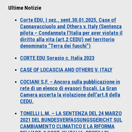
Ultime Notizie
Corte EDU, I sez., sent.30.01.2025, Case of
Cannavacciuolo and Others v. Italy (Sentenza
pilota – Condannata l’Italia per aver violato il
diritto alla vita (art.2 CEDU) nel territorio
denominato “Terra dei fuochi”)
CORTE EDU Sorasio c. Italia 2023
CASE OF LOCASCIA AND OTHERS V. ITALY
COCIANI S.F. – Ancora sulla pubblicazione in
rete di un elenco di evasori fiscali. La Gran
Camera accerta la violazione dell’art.8 della
CEDU.
TONELLI L.M. – LA SENTENZA DEL 24 MARZO
2021 DEL BUNDESVERFASSUNGSGERICHT SUL
CAMBIAMENTO CLIMATICO E LA RIFORMA