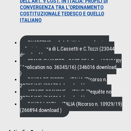
DELL’ART. 9 COST. IN ITALIA: PROFILI DI
CONVERGENZA TRA L’ORDINAMENTO
COSTITUZIONALE TEDESCO E QUELLO
ITALIANO
QUADERNO n. 4 , I diritti tra pandemia e
policrisi a cura di L.Cassetti e C.Tozzi (23044
download )
GRAND CHAMBER - CASE OF L.B. v. HUNGARY
(Application no. 36345/16) (346016 download
)
CAUSA DE GIORGI c. ITALIA (Ricorso n.
23735/19) (296724 download )
AFFAIRE SCAVONE c. ITALIE (Requête no
32715/19) (346914 download )
CAUSA LANDI c. ITALIA (Ricorso n. 10929/19)
(266894 download )