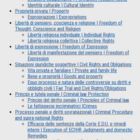
Identità culturale | Cultural Identity
Proprietà privata | Property
Espropriazioni | Expropriations
Libertà di pensiero, coscienza e religione | Freedom of
Thought, Conscience and Religion
Libertà religiosa individuale | Individual Rights
Libertà religiosa collettiva | Collective Rights
Libertà di espressione | Freedom of Expression
Libertà di manifestazione del pensiero | Freedom of
Expression
Situazioni giuridiche soggettive | Civil Rights and Obligations
Vita privata e familiare | Private and family life
Bene e proprietà | Goods and property
Equo processo e natura delle controversie su diritti e
obblighi civili | Fair Trial and Civil Rights/Obligations
Principi e tutela penale | Criminal law Protection
Principi del diritto penale | Principles of Criminal law
Le fattispecie incriminatrici |Crimes
Processo penale e diritti sovranazionali | Criminal Procedure
and supra-national Rights
Efficacia delle sentenze della Corte E.D.U. e rimedi
interni | Execution of ECtHR Judgments and domestic
Remedies