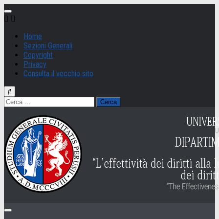
Salta
al
contenuto
Home
Sezioni Generali
Copyright
Privacy
Consulta il vecchio sito
Ricerca
per: