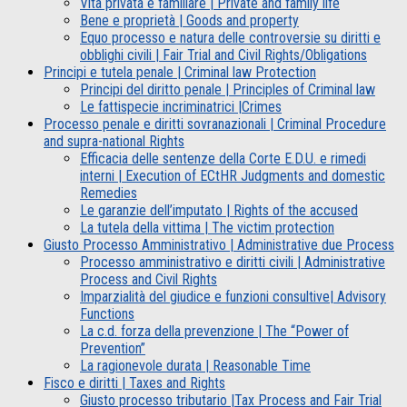
Vita privata e familiare | Private and family life
Bene e proprietà | Goods and property
Equo processo e natura delle controversie su diritti e
obblighi civili | Fair Trial and Civil Rights/Obligations
Principi e tutela penale | Criminal law Protection
Principi del diritto penale | Principles of Criminal law
Le fattispecie incriminatrici |Crimes
Processo penale e diritti sovranazionali | Criminal Procedure
and supra-national Rights
Efficacia delle sentenze della Corte E.D.U. e rimedi
interni | Execution of ECtHR Judgments and domestic
Remedies
Le garanzie dell’imputato | Rights of the accused
La tutela della vittima | The victim protection
Giusto Processo Amministrativo | Administrative due Process
Processo amministrativo e diritti civili | Administrative
Process and Civil Rights
Imparzialità del giudice e funzioni consultive| Advisory
Functions
La c.d. forza della prevenzione | The “Power of
Prevention”
La ragionevole durata | Reasonable Time
Fisco e diritti | Taxes and Rights
Giusto processo tributario |Tax Process and Fair Trial