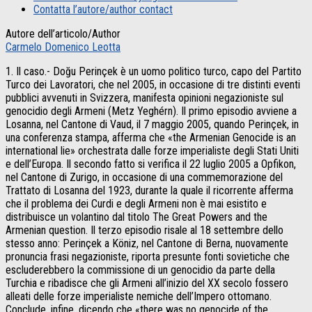
Contatta l’autore/author contact
Autore dell’articolo/Author
Carmelo Domenico Leotta
1. Il caso.- Doğu Perinçek è un uomo politico turco, capo del Partito
Turco dei Lavoratori, che nel 2005, in occasione di tre distinti eventi
pubblici avvenuti in Svizzera, manifesta opinioni negazioniste sul
genocidio degli Armeni (Metz Yeghérn). Il primo episodio avviene a
Losanna, nel Cantone di Vaud, il 7 maggio 2005, quando Perinçek, in
una conferenza stampa, afferma che «the Armenian Genocide is an
international lie» orchestrata dalle forze imperialiste degli Stati Uniti
e dell’Europa. Il secondo fatto si verifica il 22 luglio 2005 a Opfikon,
nel Cantone di Zurigo, in occasione di una commemorazione del
Trattato di Losanna del 1923, durante la quale il ricorrente afferma
che il problema dei Curdi e degli Armeni non è mai esistito e
distribuisce un volantino dal titolo The Great Powers and the
Armenian question. Il terzo episodio risale al 18 settembre dello
stesso anno: Perinçek a Köniz, nel Cantone di Berna, nuovamente
pronuncia frasi negazioniste, riporta presunte fonti sovietiche che
escluderebbero la commissione di un genocidio da parte della
Turchia e ribadisce che gli Armeni all’inizio del XX secolo fossero
alleati delle forze imperialiste nemiche dell’Impero ottomano.
Conclude, infine, dicendo che «there was no genocide of the