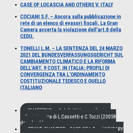
CASE OF LOCASCIA AND OTHERS V. ITALY
COCIANI S.F. – Ancora sulla pubblicazione in
rete di un elenco di evasori fiscali. La Gran
Camera accerta la violazione dell’art.8 della
CEDU.
TONELLI L.M. – LA SENTENZA DEL 24 MARZO
2021 DEL BUNDESVERFASSUNGSGERICHT SUL
CAMBIAMENTO CLIMATICO E LA RIFORMA
DELL’ART. 9 COST. IN ITALIA: PROFILI DI
CONVERGENZA TRA L’ORDINAMENTO
COSTITUZIONALE TEDESCO E QUELLO
ITALIANO
QUADERNO n. 4 , I diritti tra pandemia e
policrisi a cura di L.Cassetti e C.Tozzi (23058
download )
GRAND CHAMBER - CASE OF L.B. v. HUNGARY