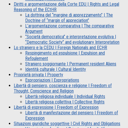
Diritti e argomentazione della Corte EDU | Rights and Legal
Reasoning of the ECtHR
La dottrina del “margine di apprezzamento” | The
Doctrine of “margin of appreciation”
L’argomentazione comparativa | The comparative
Argument
“Società democratica” e interpretazione evolutiva |
“Democratic Society” and evolutionary Interpretation
Lo straniero e la CEDU | Foreign Nationals and ECHR
Respingimento ed espulsione | Expulsion and
Refoulement
Straniero soggiornante | Permanent resident Aliens
Identità culturale | Cultural Identity
Proprietà privata | Property
Espropriazioni | Expropriations
Libertà di pensiero, coscienza e religione | Freedom of
Thought, Conscience and Religion
Libertà religiosa individuale | Individual Rights
Libertà religiosa collettiva | Collective Rights
Libertà di espressione | Freedom of Expression
Libertà di manifestazione del pensiero | Freedom of
Expression
Situazioni giuridiche soggettive | Civil Rights and Obligations