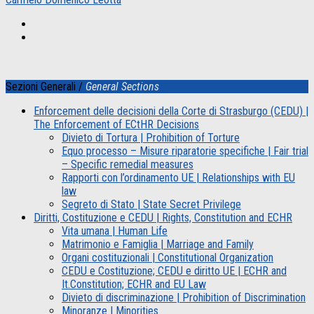
Sezioni Generali /
General Sections
Enforcement delle decisioni della Corte di Strasburgo (CEDU) |
The Enforcement of ECtHR Decisions
Divieto di Tortura | Prohibition of Torture
Equo processo – Misure riparatorie specifiche | Fair trial
– Specific remedial measures
Rapporti con l’ordinamento UE | Relationships with EU
law
Segreto di Stato | State Secret Privilege
Diritti, Costituzione e CEDU | Rights, Constitution and ECHR
Vita umana | Human Life
Matrimonio e Famiglia | Marriage and Family
Organi costituzionali | Constitutional Organization
CEDU e Costituzione; CEDU e diritto UE | ECHR and
It.Constitution; ECHR and EU Law
Divieto di discriminazione | Prohibition of Discrimination
Minoranze | Minorities