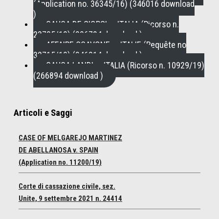
(Application no. 36345/16) (346016 download
)
CAUSA DE GIORGI c. ITALIA (Ricorso n.
23735/19) (296724 download )
AFFAIRE SCAVONE c. ITALIE (Requête no
32715/19) (346914 download )
CAUSA LANDI c. ITALIA (Ricorso n. 10929/19)
(266894 download )
Articoli e Saggi
CASE OF MELGAREJO MARTINEZ
DE ABELLANOSA v. SPAIN
(Application no. 11200/19)
Corte di cassazione civile, sez.
Unite, 9 settembre 2021 n. 24414