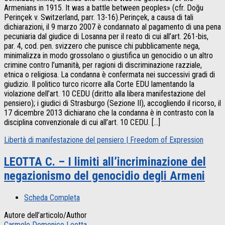
Armenians in 1915. It was a battle between peoples» (cfr. Doğu
Perinçek v. Switzerland, parr. 13-16).Perinçek, a causa di tali
dichiarazioni, il 9 marzo 2007 è condannato al pagamento di una pena
pecuniaria dal giudice di Losanna per il reato di cui all’art. 261-bis,
par. 4, cod. pen. svizzero che punisce chi pubblicamente nega,
minimalizza in modo grossolano o giustifica un genocidio o un altro
crimine contro l’umanità, per ragioni di discriminazione razziale,
etnica o religiosa. La condanna è confermata nei successivi gradi di
giudizio. Il politico turco ricorre alla Corte EDU lamentando la
violazione dell’art. 10 CEDU (diritto alla libera manifestazione del
pensiero); i giudici di Strasburgo (Sezione II), accogliendo il ricorso, il
17 dicembre 2013 dichiarano che la condanna è in contrasto con la
disciplina convenzionale di cui all’art. 10 CEDU. […]
Libertà di manifestazione del pensiero | Freedom of Expression
LEOTTA C. – I limiti all’incriminazione del
negazionismo del genocidio degli Armeni
Scheda Completa
Autore dell’articolo/Author
Carmelo Domenico Leotta