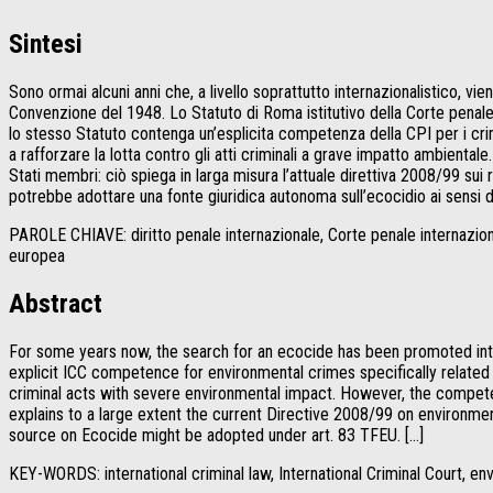
Sintesi
Sono ormai alcuni anni che, a livello soprattutto internazionalistico, v
Convenzione del 1948. Lo Statuto di Roma istitutivo della Corte penale i
lo stesso Statuto contenga un’esplicita competenza della CPI per i crim
a rafforzare la lotta contro gli atti criminali a grave impatto ambienta
Stati membri: ciò spiega in larga misura l’attuale direttiva 2008/99 sui 
potrebbe adottare una fonte giuridica autonoma sull’ecocidio ai sensi de
PAROLE CHIAVE: diritto penale internazionale, Corte penale internazional
europea
Abstract
For some years now, the search for an ecocide has been promoted inter
explicit ICC competence for environmental crimes specifically related
criminal acts with severe environmental impact. However, the competen
explains to a large extent the current Directive 2008/99 on environmen
source on Ecocide might be adopted under art. 83 TFEU. […]
KEY-WORDS: international criminal law, International Criminal Court, e