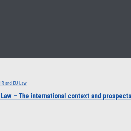
ECHR and EU Law
Law – The international context and prospects