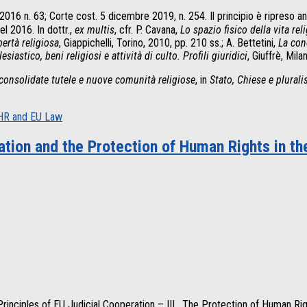
16 n. 63; Corte cost. 5 dicembre 2019, n. 254. Il principio è ripreso an
el 2016. In dottr.,
ex multis
, cfr. P. Cavana,
Lo spazio fisico della vita rel
bertà religiosa
, Giappichelli, Torino, 2010, pp. 210 ss.; A. Bettetini,
La con
esiastico, beni religiosi e attività di culto. Profili giuridici
, Giuffrè, Mila
ra consolidate tutele e nuove comunità religiose
, in
Stato, Chiese e plural
ECHR and EU Law
tion and the Protection of Human Rights in t
Principles of EU Judicial Cooperation – III. The Protection of Human Ri