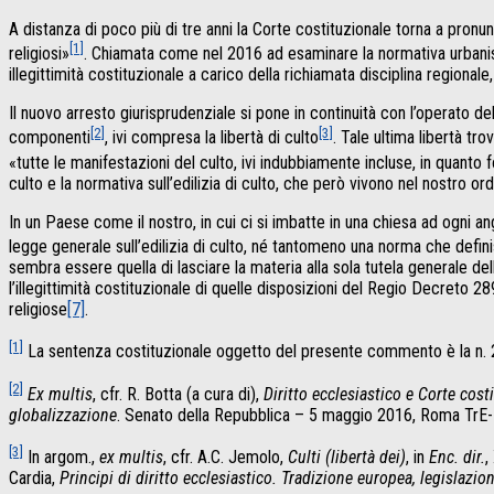
A distanza di poco più di tre anni la Corte costituzionale torna a pronun
[1]
religiosi»
. Chiamata come nel 2016 ad esaminare la normativa urbanistica
illegittimità costituzionale a carico della richiamata disciplina regional
Il nuovo arresto giurisprudenziale si pone in continuità con l’operato del 
[2]
[3]
componenti
, ivi compresa la libertà di culto
. Tale ultima libertà t
«tutte le manifestazioni del culto, ivi indubbiamente incluse, in quanto
culto e la normativa sull’edilizia di culto, che però vivono nel nostro o
In un Paese come il nostro, in cui ci si imbatte in una chiesa ad ogni ang
legge generale sull’edilizia di culto, né tantomeno una norma che defini
sembra essere quella di lasciare la materia alla sola tutela generale del
l’illegittimità costituzionale di quelle disposizioni del Regio Decreto 2
religiose
[7]
.
[1]
La sentenza costituzionale oggetto del presente commento è la n. 2
[2]
Ex multis
, cfr. R. Botta (a cura di),
Diritto ecclesiastico e Corte cost
globalizzazione
. Senato della Repubblica – 5 maggio 2016, Roma TrE
[3]
In argom.,
ex multis
, cfr. A.C. Jemolo,
Culti (libertà dei)
, in
Enc. dir.
,
Cardia,
Principi di diritto ecclesiastico. Tradizione europea, legislazion