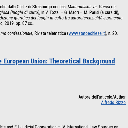
che dalla Corte di Strasburgo nei casi
Mannousakis vs. Grecia
del
igiosa (luoghi di culto)
, in V. Tozzi – G. Macrì – M. Parisi (a cura di),
dizione giuridica dei luoghi di culto tra autoreferenzialità e principio
no, 2019, pp. 87 ss..
ismo confessionale
, Rivista telematica (
www.statoechiese.it
), n. 20,
he European Union: Theoretical Background
Autore dell’articolo/Author
Alfredo Rizzo
ghts and EU Judicial Cooperation – IV. International Law Sources on