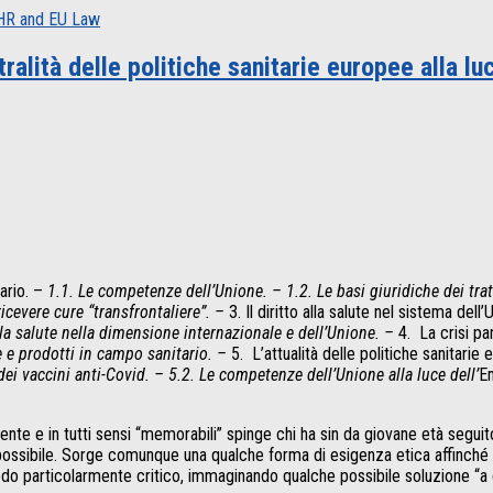
ECHR and EU Law
alità delle politiche sanitarie europee alla lu
ario. –
1.1. Le competenze dell’Unione. – 1.2. Le basi giuridiche dei trat
ricevere cure “transfrontaliere”. –
3. Il diritto alla salute nel sistema dell
alla salute nella dimensione internazionale e dell’Unione. –
4.
La crisi p
 e prodotti in campo sanitario. –
5.
L’attualità delle politiche sanitarie 
ei vaccini anti-Covid. – 5.2. Le competenze dell’Unione alla luce dell’
E
mente e in tutti sensi “memorabili” spinge chi ha sin da giovane età segu
ossibile. Sorge comunque una qualche forma di esigenza etica affinché si 
eriodo particolarmente critico, immaginando qualche possibile soluzione “