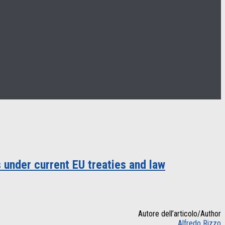
 under current EU treaties and law
Autore dell’articolo/Author
Alfredo Rizzo