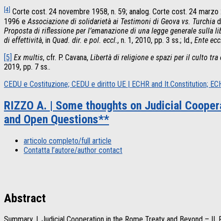
[4]
Corte cost. 24 novembre 1958, n. 59; analog. Corte cost. 24 marzo 20
1996 e
Associazione di solidarietà ai Testimoni di Geova vs. Turchia
d
Proposta di riflessione per l’emanazione di una legge generale sulla li
di effettività
, in
Quad. dir. e pol. eccl.
, n. 1, 2010, pp. 3 ss.; Id.,
Ente eccl
[5]
Ex multis
, cfr. P. Cavana,
Libertà di religione e spazi per il culto t
2019, pp. 7 ss..
CEDU e Costituzione; CEDU e diritto UE | ECHR and It.Constitution; 
RIZZO A. | Some thoughts on Judicial Coopera
and Open Questions**
articolo completo/full article
Contatta l’autore/author contact
Abstract
Summary.
I. Judicial Cooperation in the Rome Treaty and Beyond – II. 