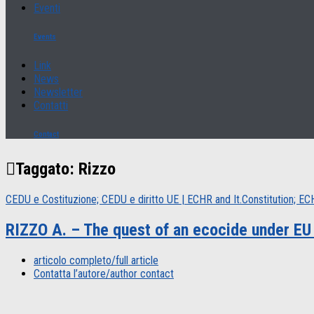
Eventi
Events
Link
News
Newsletter
Contatti
Contact
Taggato:
Rizzo
CEDU e Costituzione; CEDU e diritto UE | ECHR and It.Constitution; 
RIZZO A. – The quest of an ecocide under EU 
articolo completo/full article
Contatta l’autore/author contact