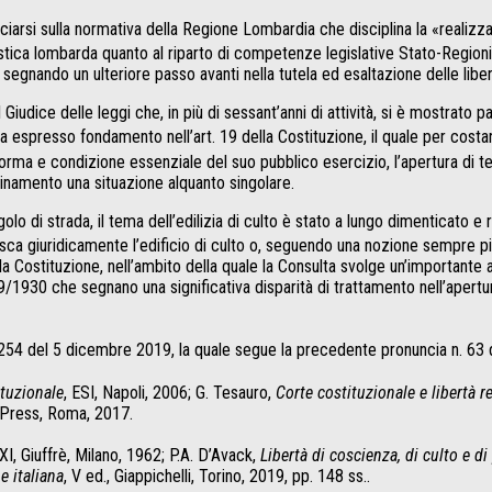
ciarsi sulla normativa della Regione Lombardia che disciplina la «realizzaz
 lombarda quanto al riparto di competenze legislative Stato-Regioni ed all
e, segnando un ulteriore passo avanti nella tutela ed esaltazione delle libe
Giudice delle leggi che, in più di sessant’anni di attività, si è mostrato pa
rova espresso fondamento nell’art. 19 della Costituzione, il quale per cos
 forma e condizione essenziale del suo pubblico esercizio, l’apertura di t
rdinamento una situazione alquanto singolare.
olo di strada, il tema dell’edilizia di culto è stato a lungo dimenticato e 
sca giuridicamente l’edificio di culto o, seguendo una nozione sempre più 
la Costituzione, nell’ambito della quale la Consulta svolge un’importante a
89/1930 che segnano una significativa disparità di trattamento nell’apertur
54 del 5 dicembre 2019, la quale segue la precedente pronuncia n. 63 d
ituzionale
, ESI, Napoli, 2006; G. Tesauro,
Corte costituzionale e libertà r
-Press, Roma, 2017.
 XI, Giuffrè, Milano, 1962; P.A. D’Avack,
Libertà di coscienza, di culto e d
e italiana
, V ed., Giappichelli, Torino, 2019, pp. 148 ss..