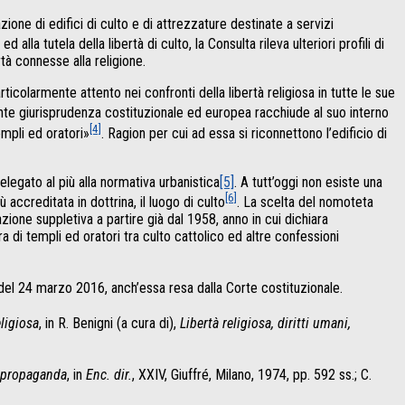
ione di edifici di culto e di attrezzature destinate a servizi
a tutela della libertà di culto, la Consulta rileva ulteriori profili di
rtà connesse alla religione.
rticolarmente attento nei confronti della libertà religiosa in tutte le sue
tante giurisprudenza costituzionale ed europea racchiude al suo interno
[4]
empli ed oratori»
. Ragion per cui ad essa si riconnettono l’edificio di
relegato al più alla normativa urbanistica
[5]
. A tutt’oggi non esiste una
[6]
accreditata in dottrina, il luogo di culto
. La scelta del nomoteta
zione suppletiva a partire già dal 1958, anno in cui dichiara
a di templi ed oratori tra culto cattolico ed altre confessioni
el 24 marzo 2016, anch’essa resa dalla Corte costituzionale.
eligiosa
, in R. Benigni (a cura di),
Libertà religiosa, diritti umani,
i propaganda
, in
Enc. dir.
, XXIV, Giuffré, Milano, 1974, pp. 592 ss.; C.