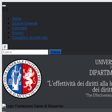
Salta
al
contenuto
Home
Sezioni Generali
Copyright
Privacy
Consulta il vecchio sito
Ricerca
per: