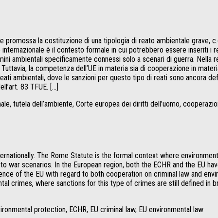
iene promossa la costituzione di una tipologia di reato ambientale grave, c
nternazionale è il contesto formale in cui potrebbero essere inseriti i r
ini ambientali specificamente connessi solo a scenari di guerra. Nella r
le. Tuttavia, la competenza dell’UE in materia sia di cooperazione in mate
reati ambientali, dove le sanzioni per questo tipo di reati sono ancora defi
ll’art. 83 TFUE. […]
e, tutela dell’ambiente, Corte europea dei diritti dell’uomo, cooperazion
nationally. The Rome Statute is the formal context where environmental
 to war scenarios. In the European region, both the ECHR and the EU hav
ce of the EU with regard to both cooperation on criminal law and enviro
tal crimes, where sanctions for this type of crimes are still defined in 
nvironmental protection, ECHR, EU criminal law, EU environmental law