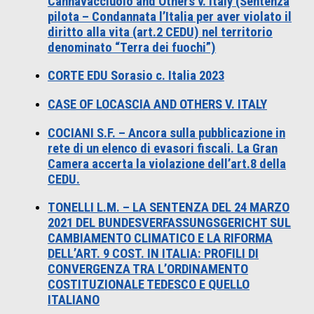
Cannavacciuolo and Others v. Italy (Sentenza
pilota – Condannata l’Italia per aver violato il
diritto alla vita (art.2 CEDU) nel territorio
denominato “Terra dei fuochi”)
CORTE EDU Sorasio c. Italia 2023
CASE OF LOCASCIA AND OTHERS V. ITALY
COCIANI S.F. – Ancora sulla pubblicazione in
rete di un elenco di evasori fiscali. La Gran
Camera accerta la violazione dell’art.8 della
CEDU.
TONELLI L.M. – LA SENTENZA DEL 24 MARZO
2021 DEL BUNDESVERFASSUNGSGERICHT SUL
CAMBIAMENTO CLIMATICO E LA RIFORMA
DELL’ART. 9 COST. IN ITALIA: PROFILI DI
CONVERGENZA TRA L’ORDINAMENTO
COSTITUZIONALE TEDESCO E QUELLO
ITALIANO