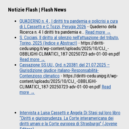
Notizie Flash | Flash News
QUADERNO n. 4 , I diritti tra pandemia e policrisi a cura
di L.Cassetti e C.Tozzi, Perugia 2026
-
Quaderno della
Ricerca n. 4 I diritti tra pandemia e…
Read more →
S. Cociani, Il diritto al silenzio nell’attuazione del tributo,
Torino, 2025 (Indice e Abstract)
-
https://diritti-
cedu.unipg.it/wp-content/uploads/2025/10/CIJ_-
OBBLIGHI-CLIMATICI_187-20250723-adv-01-00-en.pdf
Read more →
Cassazione SS.UU., Ord. n.20381 del 21.07.2025 –
Giurisdizione giudice italiano-Responsabilità-
Contenzioso climatico
-
https://diritti-cedu.unipg.it/wp-
content/uploads/2025/10/CIJ_-OBBLIGHI-
CLIMATICI_187-20250723-adv-01-00-en.pdf
Read
more →
Intervista a Luisa Cassetti e Angela Di Stasi sul loro libro
“Diritti e giurisprudenza. La Corte interamericana dei
diritti umani e la Corte europea di Strasburgo” (Jovene