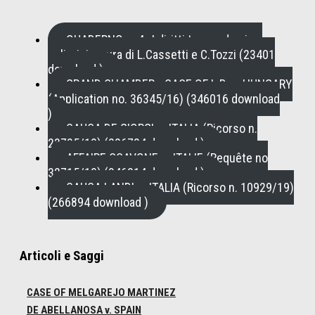
QUADERNO n. 4 , I diritti tra pandemia e
policrisi a cura di L.Cassetti e C.Tozzi (23401
download )
GRAND CHAMBER - CASE OF L.B. v. HUNGARY
(Application no. 36345/16) (346016 download
)
CAUSA DE GIORGI c. ITALIA (Ricorso n.
23735/19) (296724 download )
AFFAIRE SCAVONE c. ITALIE (Requête no
32715/19) (346914 download )
CAUSA LANDI c. ITALIA (Ricorso n. 10929/19)
(266894 download )
Articoli e Saggi
CASE OF MELGAREJO MARTINEZ
DE ABELLANOSA v. SPAIN