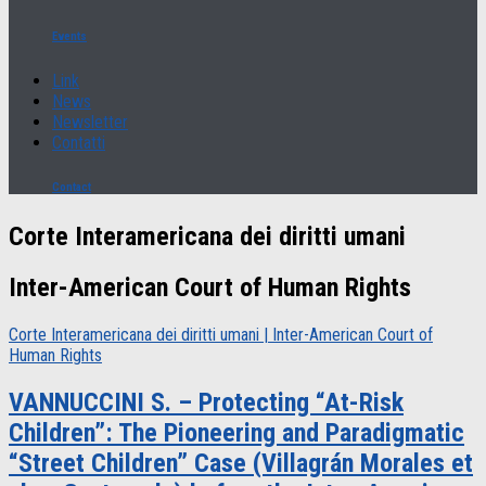
Events
Link
News
Newsletter
Contatti
Contact
Corte Interamericana dei diritti umani
Inter-American Court of Human Rights
Corte Interamericana dei diritti umani | Inter-American Court of
Human Rights
VANNUCCINI S. – Protecting “At-Risk
Children”: The Pioneering and Paradigmatic
“Street Children” Case (Villagrán Morales et