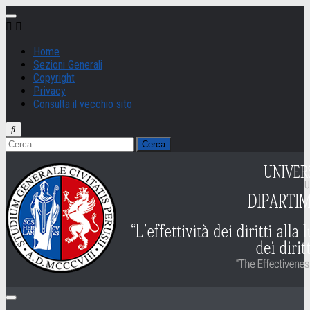
Salta
al
contenuto
Home
Sezioni Generali
Copyright
Privacy
Consulta il vecchio sito
Ricerca
per: