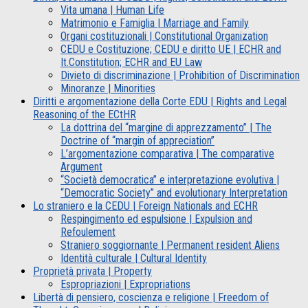
Vita umana | Human Life
Matrimonio e Famiglia | Marriage and Family
Organi costituzionali | Constitutional Organization
CEDU e Costituzione; CEDU e diritto UE | ECHR and
It.Constitution; ECHR and EU Law
Divieto di discriminazione | Prohibition of Discrimination
Minoranze | Minorities
Diritti e argomentazione della Corte EDU | Rights and Legal
Reasoning of the ECtHR
La dottrina del “margine di apprezzamento” | The
Doctrine of “margin of appreciation”
L’argomentazione comparativa | The comparative
Argument
“Società democratica” e interpretazione evolutiva |
“Democratic Society” and evolutionary Interpretation
Lo straniero e la CEDU | Foreign Nationals and ECHR
Respingimento ed espulsione | Expulsion and
Refoulement
Straniero soggiornante | Permanent resident Aliens
Identità culturale | Cultural Identity
Proprietà privata | Property
Espropriazioni | Expropriations
Libertà di pensiero, coscienza e religione | Freedom of