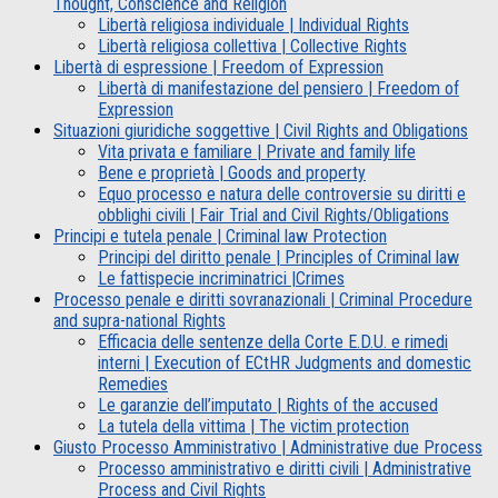
Thought, Conscience and Religion
Libertà religiosa individuale | Individual Rights
Libertà religiosa collettiva | Collective Rights
Libertà di espressione | Freedom of Expression
Libertà di manifestazione del pensiero | Freedom of
Expression
Situazioni giuridiche soggettive | Civil Rights and Obligations
Vita privata e familiare | Private and family life
Bene e proprietà | Goods and property
Equo processo e natura delle controversie su diritti e
obblighi civili | Fair Trial and Civil Rights/Obligations
Principi e tutela penale | Criminal law Protection
Principi del diritto penale | Principles of Criminal law
Le fattispecie incriminatrici |Crimes
Processo penale e diritti sovranazionali | Criminal Procedure
and supra-national Rights
Efficacia delle sentenze della Corte E.D.U. e rimedi
interni | Execution of ECtHR Judgments and domestic
Remedies
Le garanzie dell’imputato | Rights of the accused
La tutela della vittima | The victim protection
Giusto Processo Amministrativo | Administrative due Process
Processo amministrativo e diritti civili | Administrative
Process and Civil Rights