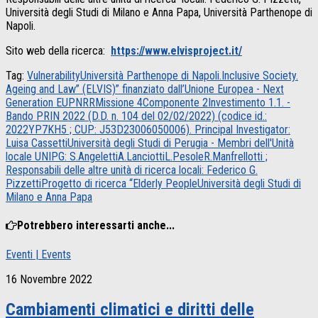
Università degli Studi di Milano e Anna Papa, Università Parthenope di
Napoli.
Sito web della ricerca:
https://www.elvisproject.it/
Tag:
Vulnerability
Università Parthenope di Napoli.
Inclusive Society.
Ageing and Law” (ELVIS)” finanziato dall’Unione Europea - Next
Generation EU
PNRR
Missione 4
Componente 2
Investimento 1.1. -
Bando PRIN 2022 (D.D. n. 104 del 02/02/2022) (codice id.:
2022YP7KH5 ; CUP: J53D23006050006). Principal Investigator:
Luisa Cassetti
Università degli Studi di Perugia - Membri dell'Unità
locale UNIPG: S.Angeletti
A.Lanciotti
L.Pesole
R.Manfrellotti ;
Responsabili delle altre unità di ricerca locali: Federico G.
Pizzetti
Progetto di ricerca “Elderly People
Università degli Studi di
Milano e Anna Papa
Potrebbero interessarti anche...
Eventi | Events
16 Novembre 2022
Cambiamenti climatici e diritti delle