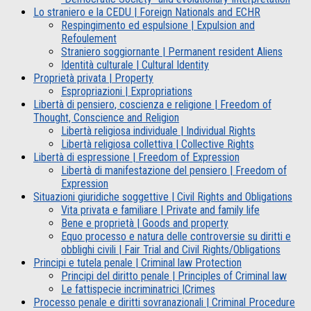
Lo straniero e la CEDU | Foreign Nationals and ECHR
Respingimento ed espulsione | Expulsion and
Refoulement
Straniero soggiornante | Permanent resident Aliens
Identità culturale | Cultural Identity
Proprietà privata | Property
Espropriazioni | Expropriations
Libertà di pensiero, coscienza e religione | Freedom of
Thought, Conscience and Religion
Libertà religiosa individuale | Individual Rights
Libertà religiosa collettiva | Collective Rights
Libertà di espressione | Freedom of Expression
Libertà di manifestazione del pensiero | Freedom of
Expression
Situazioni giuridiche soggettive | Civil Rights and Obligations
Vita privata e familiare | Private and family life
Bene e proprietà | Goods and property
Equo processo e natura delle controversie su diritti e
obblighi civili | Fair Trial and Civil Rights/Obligations
Principi e tutela penale | Criminal law Protection
Principi del diritto penale | Principles of Criminal law
Le fattispecie incriminatrici |Crimes
Processo penale e diritti sovranazionali | Criminal Procedure