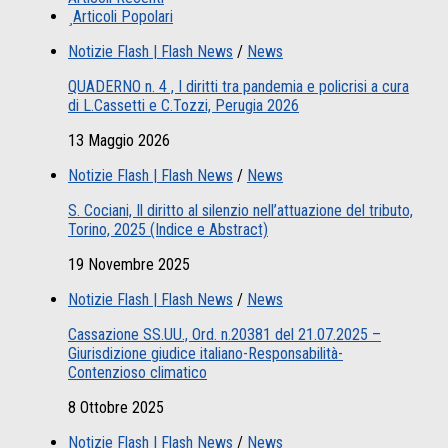
Articoli Popolari
Notizie Flash | Flash News
/
News
QUADERNO n. 4 , I diritti tra pandemia e policrisi a cura
di L.Cassetti e C.Tozzi, Perugia 2026
13 Maggio 2026
Notizie Flash | Flash News
/
News
S. Cociani, Il diritto al silenzio nell’attuazione del tributo,
Torino, 2025 (Indice e Abstract)
19 Novembre 2025
Notizie Flash | Flash News
/
News
Cassazione SS.UU., Ord. n.20381 del 21.07.2025 –
Giurisdizione giudice italiano-Responsabilità-
Contenzioso climatico
8 Ottobre 2025
Notizie Flash | Flash News
/
News