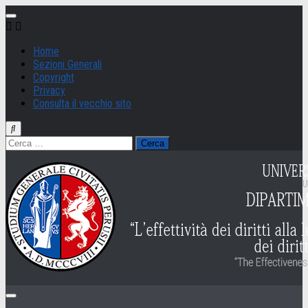
Salta
al
contenuto
Home
Sezioni Generali
Copyright
Privacy
Consulta il vecchio sito
Ricerca
per: