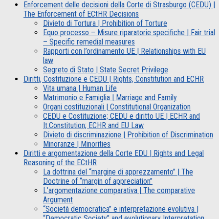
Enforcement delle decisioni della Corte di Strasburgo (CEDU) |
The Enforcement of ECtHR Decisions
Divieto di Tortura | Prohibition of Torture
Equo processo – Misure riparatorie specifiche | Fair trial
– Specific remedial measures
Rapporti con l’ordinamento UE | Relationships with EU
law
Segreto di Stato | State Secret Privilege
Diritti, Costituzione e CEDU | Rights, Constitution and ECHR
Vita umana | Human Life
Matrimonio e Famiglia | Marriage and Family
Organi costituzionali | Constitutional Organization
CEDU e Costituzione; CEDU e diritto UE | ECHR and
It.Constitution; ECHR and EU Law
Divieto di discriminazione | Prohibition of Discrimination
Minoranze | Minorities
Diritti e argomentazione della Corte EDU | Rights and Legal
Reasoning of the ECtHR
La dottrina del “margine di apprezzamento” | The
Doctrine of “margin of appreciation”
L’argomentazione comparativa | The comparative
Argument
“Società democratica” e interpretazione evolutiva |
“Democratic Society” and evolutionary Interpretation