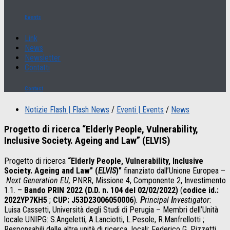
Events
Link
News
Newsletter
Contatti
Contact
Notizie Flash | Flash News
/
Eventi | Events
/
News
Progetto di ricerca “Elderly People, Vulnerability,
Inclusive Society. Ageing and Law” (ELVIS)
Progetto di ricerca
“Elderly People, Vulnerability, Inclusive
Society. Ageing and Law” (
ELVIS
)”
finanziato dall’Unione Europea –
Next Generation EU,
PNRR, Missione 4, Componente 2, Investimento
1.1. –
Bando PRIN 2022 (D.D. n. 104 del 02/02/2022)
(
codice id.:
2022YP7KH5
;
CUP: J53D23006050006
)
.
P
rincipal
I
nvestigator
:
Luisa Cassetti, Università degli Studi di Perugia – Membri dell’Unità
locale UNIPG: S.Angeletti, A.Lanciotti, L.Pesole, R.Manfrellotti ;
Responsabili delle altre unità di ricerca locali: Federico G. Pizzetti,