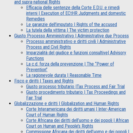
and supra-national Rights
Efficacia delle sentenze della Corte E.D.U. e rimedi
interni | Execution of ECtHR Judgments and domestic
Remedies
Le garanzie dell’imputato | Rights of the accused
La tutela della vittima | The victim protection
Giusto Processo Amministrativo | Administrative due Process
Processo amministrativo e diritti civili | Administrative
Process and Civil Rights
Imparzialità del giudice e funzioni consultive| Advisory
Functions
La c.d. forza della prevenzione | The “Power of
Prevention”
La ragionevole durata | Reasonable Time
Fisco e diritti | Taxes and Rights
Giusto processo tributario |Tax Process and Fair Trial
Giusto procedimento tributario | Tax Proceedings and
Fair Trial
Globalizzazione e diritti | Globalization and Human Rights
Corte Interamericana dei diritti umani | Inter-American
Court of Human Rights
Corte Africana dei diritti dell’uomo e dei popoli | African
Court on Human and People’s Rights
Commissione Africana dei diritti dell’uomo e dei popoli |