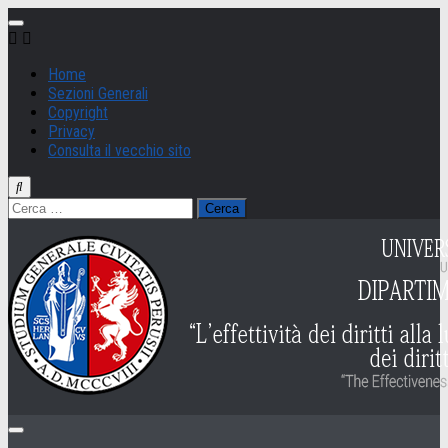
Salta
al
contenuto
Home
Sezioni Generali
Copyright
Privacy
Consulta il vecchio sito
Ricerca
per: