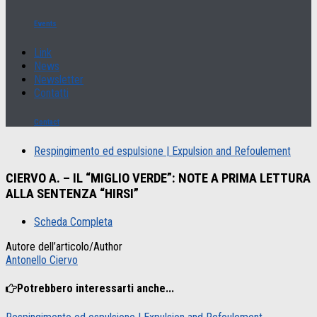
Events
Link
News
Newsletter
Contatti
Contact
Respingimento ed espulsione | Expulsion and Refoulement
CIERVO A. – IL “MIGLIO VERDE”: NOTE A PRIMA LETTURA
ALLA SENTENZA “HIRSI”
Scheda Completa
Autore dell’articolo/Author
Antonello Ciervo
Potrebbero interessarti anche...