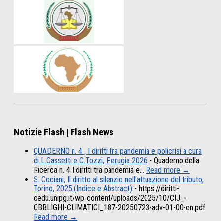
Notizie Flash | Flash News
QUADERNO n. 4 , I diritti tra pandemia e policrisi a cura
di L.Cassetti e C.Tozzi, Perugia 2026
-
Quaderno della
Ricerca n. 4 I diritti tra pandemia e…
Read more →
S. Cociani, Il diritto al silenzio nell’attuazione del tributo,
Torino, 2025 (Indice e Abstract)
-
https://diritti-
cedu.unipg.it/wp-content/uploads/2025/10/CIJ_-
OBBLIGHI-CLIMATICI_187-20250723-adv-01-00-en.pdf
Read more →