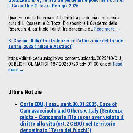
QUADERNO n. 4 , I diritti tra pandemia e policrisi a cura di
L.Cassetti e C.Tozzi, Perugia 2026
Quaderno della Ricerca n. 4 I diritti tra pandemia e policrisi a
cura di L. Cassetti e C. Tozzi È disponibile il Quaderno della
Ricerca n. 4, dal titolo I diritti tra pandemia e...
Read more →
S. Cociani, Il diritto al silenzio nell’attuazione del tributo,
Torino, 2025 (Indice e Abstract)
https://diritti-cedu.unipg.it/wp-content/uploads/2025/10/CIJ_-
OBBLIGHI-CLIMATICI_187-20250723-adv-01-00-en.pdf
Read
more →
Ultime Notizie
Corte EDU, I sez., sent.30.01.2025, Case of
Cannavacciuolo and Others v. Italy (Sentenza
pilota – Condannata l’Italia per aver violato il
diritto alla vita (art.2 CEDU) nel territorio
denominato “Terra dei fuochi”)