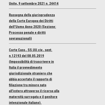
Unite, 9 settembre 2021 n. 24414
Rassegna della giurisprudenza
della Corte Europea dei Diritti
dell’Uomo Anno 2020 (Sezione:
Processo penale e diritti
sovranazionali)
Corte Cass., SS.UU.civ., sent.
n.12193 del 08.05.2019
(Impossibilità di trascrivere in
Italia il provvedimento
giurisdizionale straniero che
abbia accertato il rapporto di
filiazione tra minore nato
all’estero attraverso il ricorso alla
maternità surrogata e il genitore
intenzionale italiano).