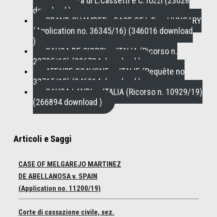
policrisi a cura di L.Cassetti e C.Tozzi (23028
download )
GRAND CHAMBER - CASE OF L.B. v. HUNGARY
(Application no. 36345/16) (346016 download
)
CAUSA DE GIORGI c. ITALIA (Ricorso n.
23735/19) (296724 download )
AFFAIRE SCAVONE c. ITALIE (Requête no
32715/19) (346914 download )
CAUSA LANDI c. ITALIA (Ricorso n. 10929/19)
(266894 download )
Articoli e Saggi
CASE OF MELGAREJO MARTINEZ
DE ABELLANOSA v. SPAIN
(Application no. 11200/19)
Corte di cassazione civile, sez.