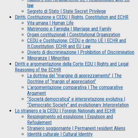
law
Segreto di Stato | State Secret Privilege
Diritti, Costituzione e CEDU | Rights, Constitution and ECHR
Vita umana | Human Life
Matrimonio e Famiglia | Marriage and Family
Organi costituzionali | Constitutional Organization
CEDU e Costituzione; CEDU e diritto UE | ECHR and
It.Constitution; ECHR and EU Law
Divieto di discriminazione | Prohibition of Discrimination
Minoranze | Minorities
Diritti e argomentazione della Corte EDU | Rights and Legal
Reasoning of the ECtHR
La dottrina del “margine di apprezzamento” | The
Doctrine of “margin of appreciation”
L’argomentazione comparativa | The comparative
Argument
“Società democratica” e interpretazione evolutiva |
“Democratic Society” and evolutionary Interpretation
Lo straniero e la CEDU | Foreign Nationals and ECHR
Respingimento ed espulsione | Expulsion and
Refoulement
Straniero soggiornante | Permanent resident Aliens
Identità culturale | Cultural Identity