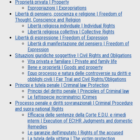
Proprietà privata | Property
Espropriazioni | Expropriations
Libertà di pensiero, coscienza e religione | Freedom of
Thought, Conscience and Religion
Libertà religiosa individuale | Individual Rights
Libertà religiosa collettiva | Collective Rights
Libertà di espressione | Freedom of Expression
Libertà di manifestazione del pensiero | Freedom of
Expression
Situazioni giuridiche soggettive | Civil Rights and Obligations
Vita privata e familiare | Private and family life
Bene e proprietà | Goods and property
Equo processo e natura delle controversie su diritti e
obblighi civili | Fair Trial and Civil Rights/Obligations
Principi e tutela penale | Criminal law Protection
Principi del diritto penale | Principles of Criminal law
Le fattispecie incriminatrici |Crimes
Processo penale e diritti sovranazionali | Criminal Procedure
and supra-national Rights
Efficacia delle sentenze della Corte E.D.U. e rimedi
interni | Execution of ECtHR Judgments and domestic
Remedies
Le garanzie dell’imputato | Rights of the accused
La tutela della vittima | The victim protection