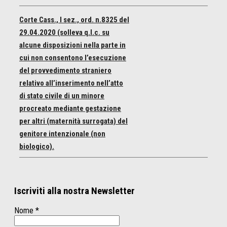
Corte Cass., I sez., ord. n.8325 del
29.04.2020 (solleva q.l.c. su
alcune disposizioni nella parte in
cui non consentono l’esecuzione
del provvedimento straniero
relativo all’inserimento nell’atto
di stato civile di un minore
procreato mediante gestazione
per altri (maternità surrogata) del
genitore intenzionale (non
biologico).
Iscriviti alla nostra Newsletter
Nome
*