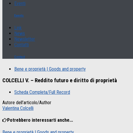
Eventi
Events
Link
News
Newsletter
Contatti
Contact
Bene e proprietà | Goods and property
COLCELLI V. – Reddito futuro e diritto di proprietà
Scheda Completa/Full Record
Autore dell’articolo/Author
Valentina Colcelli
Potrebbero interessarti anche...
Bene e proprietà | Goods and property