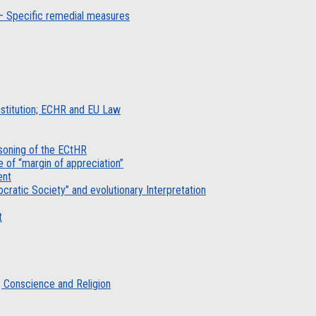
l – Specific remedial measures
nstitution; ECHR and EU Law
asoning of the ECtHR
 of “margin of appreciation”
ent
cratic Society” and evolutionary Interpretation
t
, Conscience and Religion