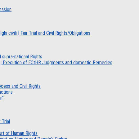
ession
hi civili | Fair Trial and Civil Rights/Obligations
d supra-national Rights
erni | Execution of ECtHR Judgments and domestic Remedies
ocess and Civil Rights
nctions
n”
 Trial
ourt of Human Rights