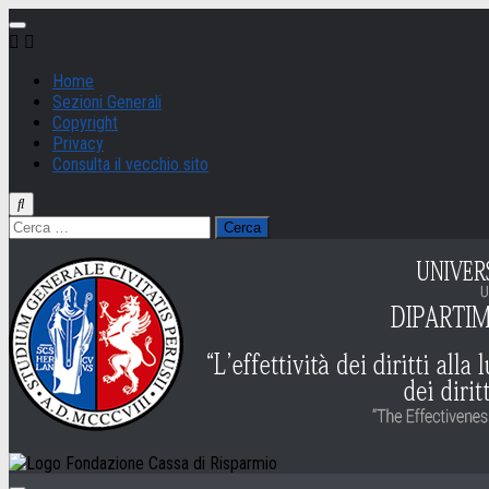
Salta
al
contenuto
Home
Sezioni Generali
Copyright
Privacy
Consulta il vecchio sito
Ricerca
per: