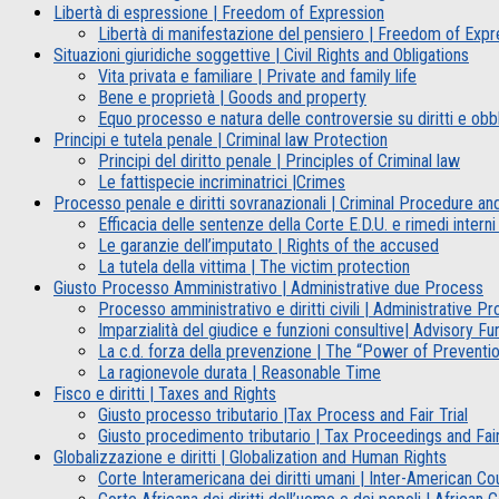
Libertà di espressione | Freedom of Expression
Libertà di manifestazione del pensiero | Freedom of Expr
Situazioni giuridiche soggettive | Civil Rights and Obligations
Vita privata e familiare | Private and family life
Bene e proprietà | Goods and property
Equo processo e natura delle controversie su diritti e obblig
Principi e tutela penale | Criminal law Protection
Principi del diritto penale | Principles of Criminal law
Le fattispecie incriminatrici |Crimes
Processo penale e diritti sovranazionali | Criminal Procedure an
Efficacia delle sentenze della Corte E.D.U. e rimedi int
Le garanzie dell’imputato | Rights of the accused
La tutela della vittima | The victim protection
Giusto Processo Amministrativo | Administrative due Process
Processo amministrativo e diritti civili | Administrative Pr
Imparzialità del giudice e funzioni consultive| Advisory Fu
La c.d. forza della prevenzione | The “Power of Preventio
La ragionevole durata | Reasonable Time
Fisco e diritti | Taxes and Rights
Giusto processo tributario |Tax Process and Fair Trial
Giusto procedimento tributario | Tax Proceedings and Fair
Globalizzazione e diritti | Globalization and Human Rights
Corte Interamericana dei diritti umani | Inter-American C