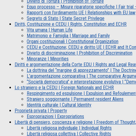
Divieto di Tortura | Prohibition of Torture
Equo processo – Misure riparatorie specifiche | Fair tria
Rapporti con l’ordinamento UE | Relationships with EU law
Segreto di Stato | State Secret Privilege
Diritti, Costituzione e CEDU | Rights, Constitution and ECHR
Vita umana | Human Life
Matrimonio e Famiglia | Marriage and Family
Organi costituzionali | Constitutional Organization
CEDU e Costituzione; CEDU e diritto UE | ECHR and It.Co
Divieto di discriminazione | Prohibition of Discrimination
Minoranze | Minorities
Diritti e argomentazione della Corte EDU | Rights and Legal Re
La dottrina del “margine di apprezzamento” | The Doctrine
L’argomentazione comparativa | The comparative Argum
“Società democratica” e interpretazione evolutiva | “Demo
Lo straniero e la CEDU | Foreign Nationals and ECHR
Respingimento ed espulsione | Expulsion and Refoulemen
Straniero soggiornante | Permanent resident Aliens
Identità culturale | Cultural Identity
Proprietà privata | Property
Espropriazioni | Expropriations
Libertà di pensiero, coscienza e religione | Freedom of Thought
Libertà religiosa individuale | Individual Rights
Libertà religiosa collettiva | Collective Rights