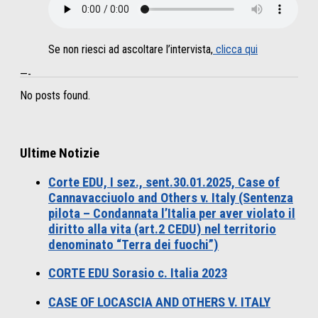
Se non riesci ad ascoltare l’intervista,
clicca qui
—-
No posts found.
Ultime Notizie
Corte EDU, I sez., sent.30.01.2025, Case of
Cannavacciuolo and Others v. Italy (Sentenza
pilota – Condannata l’Italia per aver violato il
diritto alla vita (art.2 CEDU) nel territorio
denominato “Terra dei fuochi”)
CORTE EDU Sorasio c. Italia 2023
CASE OF LOCASCIA AND OTHERS V. ITALY