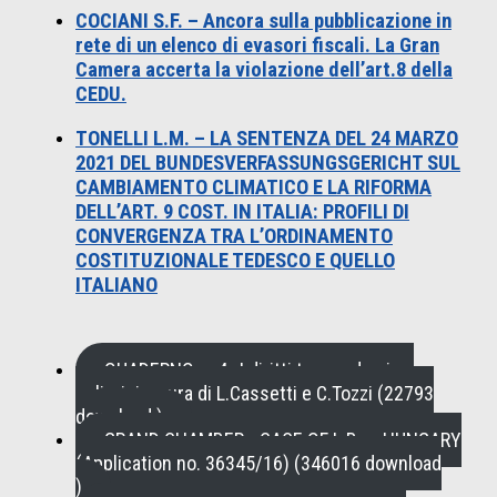
COCIANI S.F. – Ancora sulla pubblicazione in
rete di un elenco di evasori fiscali. La Gran
Camera accerta la violazione dell’art.8 della
CEDU.
TONELLI L.M. – LA SENTENZA DEL 24 MARZO
2021 DEL BUNDESVERFASSUNGSGERICHT SUL
CAMBIAMENTO CLIMATICO E LA RIFORMA
DELL’ART. 9 COST. IN ITALIA: PROFILI DI
CONVERGENZA TRA L’ORDINAMENTO
COSTITUZIONALE TEDESCO E QUELLO
ITALIANO
QUADERNO n. 4 , I diritti tra pandemia e
policrisi a cura di L.Cassetti e C.Tozzi (22793
download )
GRAND CHAMBER - CASE OF L.B. v. HUNGARY
(Application no. 36345/16) (346016 download
)