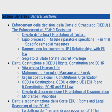
Sezioni Generali /
General Sections
Enforcement delle decisioni della Corte di Strasburgo (CEDU) |
The Enforcement of ECtHR Decisions
Divieto di Tortura | Prohibition of Torture
Equo processo – Misure riparatorie specifiche | Fair trial
– Specific remedial measures
Rapporti con l’ordinamento UE | Relationships with EU
law
Segreto di Stato | State Secret Privilege
Diritti, Costituzione e CEDU | Rights, Constitution and ECHR
Vita umana | Human Life
Matrimonio e Famiglia | Marriage and Family
Organi costituzionali | Constitutional Organization
CEDU e Costituzione; CEDU e diritto UE | ECHR and
It.Constitution; ECHR and EU Law
Divieto di discriminazione | Prohibition of Discrimination
Minoranze | Minorities
Diritti e argomentazione della Corte EDU | Rights and Legal
Reasoning of the ECtHR
La dottrina del “margine di apprezzamento” | The