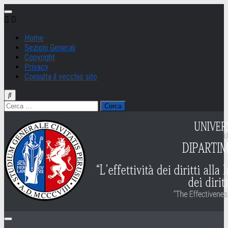
Salta
al
contenuto
Home
Sezioni Generali
Copyright
Privacy
Consulta il vecchio sito
Ricerca
per: