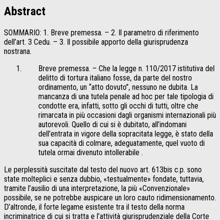
Abstract
SOMMARIO: 1. Breve premessa. – 2. Il parametro di riferimento
dell’art. 3 Cedu. – 3. Il possibile apporto della giurisprudenza
nostrana.
Breve premessa. – Che la legge n. 110/2017 istitutiva del
delitto di tortura italiano fosse, da parte del nostro
ordinamento, un “atto dovuto”, nessuno ne dubita. La
mancanza di una tutela penale ad hoc per tale tipologia di
condotte era, infatti, sotto gli occhi di tutti, oltre che
rimarcata in più occasioni dagli organismi internazionali più
autorevoli. Quello di cui si è dubitato, all’indomani
dell’entrata in vigore della sopracitata legge, è stato della
sua capacità di colmare, adeguatamente, quel vuoto di
tutela ormai divenuto intollerabile .
Le perplessità suscitate dal testo del nuovo art. 613bis c.p. sono
state molteplici e senza dubbio, «testualmente» fondate, tuttavia,
tramite l’ausilio di una interpretazione, la più «Convenzionale»
possibile, se ne potrebbe auspicare un loro cauto ridimensionamento.
D’altronde, il forte legame esistente tra il testo della norma
incriminatrice di cui si tratta e l’attività giurisprudenziale della Corte