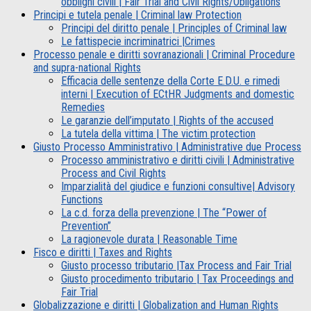
obblighi civili | Fair Trial and Civil Rights/Obligations
Principi e tutela penale | Criminal law Protection
Principi del diritto penale | Principles of Criminal law
Le fattispecie incriminatrici |Crimes
Processo penale e diritti sovranazionali | Criminal Procedure
and supra-national Rights
Efficacia delle sentenze della Corte E.D.U. e rimedi
interni | Execution of ECtHR Judgments and domestic
Remedies
Le garanzie dell’imputato | Rights of the accused
La tutela della vittima | The victim protection
Giusto Processo Amministrativo | Administrative due Process
Processo amministrativo e diritti civili | Administrative
Process and Civil Rights
Imparzialità del giudice e funzioni consultive| Advisory
Functions
La c.d. forza della prevenzione | The “Power of
Prevention”
La ragionevole durata | Reasonable Time
Fisco e diritti | Taxes and Rights
Giusto processo tributario |Tax Process and Fair Trial
Giusto procedimento tributario | Tax Proceedings and
Fair Trial
Globalizzazione e diritti | Globalization and Human Rights