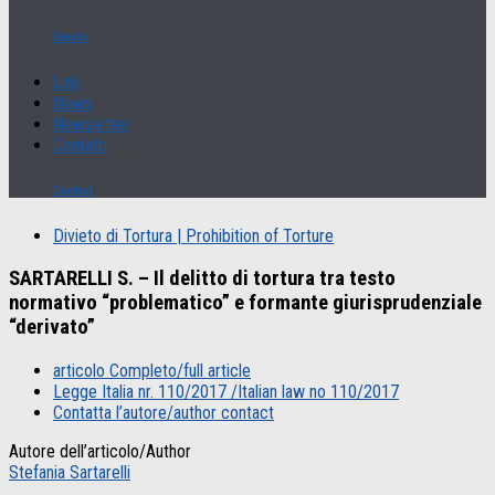
Events
Link
News
Newsletter
Contatti
Contact
Divieto di Tortura | Prohibition of Torture
SARTARELLI S. – Il delitto di tortura tra testo
normativo “problematico” e formante giurisprudenziale
“derivato”
articolo Completo/full article
Legge Italia nr. 110/2017 /Italian law no 110/2017
Contatta l’autore/author contact
Autore dell’articolo/Author
Stefania Sartarelli