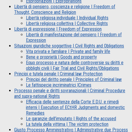
Espropriazioni | Expropriations
Libertà di pensiero, coscienza e religione | Freedom of
Thought, Conscience and Religion
Libertà religiosa individuale | Individual Rights
Libertà religiosa collettiva | Collective Rights
Libertà di espressione | Freedom of Expression
Libertà di manifestazione del pensiero | Freedom of
Expression
Situazioni giuridiche soggettive | Civil Rights and Obligations
Vita privata e familiare | Private and family life
Bene e proprietà | Goods and property
Equo processo e natura delle controversie su diritti e
obblighi civili | Fair Trial and Civil Rights/Obligations
Principi e tutela penale | Criminal law Protection
Principi del diritto penale | Principles of Criminal law
Le fattispecie incriminatrici |Crimes
Processo penale e diritti sovranazionali | Criminal Procedure
and supra-national Rights
Efficacia delle sentenze della Corte E.D.U. e rimedi
interni | Execution of ECtHR Judgments and domestic
Remedies
Le garanzie dell’imputato | Rights of the accused
La tutela della vittima | The victim protection
Giusto Processo Amministrativo | Administrative due Process