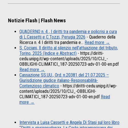
Notizie Flash | Flash News
QUADERNO n. 4 , I diritti tra pandemia e policrisi a cura
di L.Cassetti e C.Tozzi, Perugia 2026
-
Quaderno della
Ricerca n. 4 I diritti tra pandemia e…
Read more →
S. Cociani, Il diritto al silenzio nell’attuazione del tributo,
Torino, 2025 (Indice e Abstract)
-
https://diritti-
cedu.unipg.it/wp-content/uploads/2025/10/CIJ_-
OBBLIGHI-CLIMATICI_187-20250723-adv-01-00-en.pdf
Read more →
Cassazione SS.UU., Ord. n.20381 del 21.07.2025 –
Giurisdizione giudice italiano-Responsabilità-
Contenzioso climatico
-
https://diritti-cedu.unipg.it/wp-
content/uploads/2025/10/CIJ_-OBBLIGHI-
CLIMATICI_187-20250723-adv-01-00-en.pdf
Read
more →
Intervista a Luisa Cassetti e Angela Di Stasi sul loro libro
“Diritti e giurisprudenza. La Corte interamericana dei