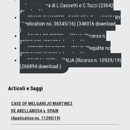
policrisi a cura di L.Cassetti e C.Tozzi (23042
download )
GRAND CHAMBER - CASE OF L.B. v. HUNGARY
(Application no. 36345/16) (346016 download
)
CAUSA DE GIORGI c. ITALIA (Ricorso n.
23735/19) (296724 download )
AFFAIRE SCAVONE c. ITALIE (Requête no
32715/19) (346914 download )
CAUSA LANDI c. ITALIA (Ricorso n. 10929/19)
(266894 download )
Articoli e Saggi
CASE OF MELGAREJO MARTINEZ
DE ABELLANOSA v. SPAIN
(Application no. 11200/19)