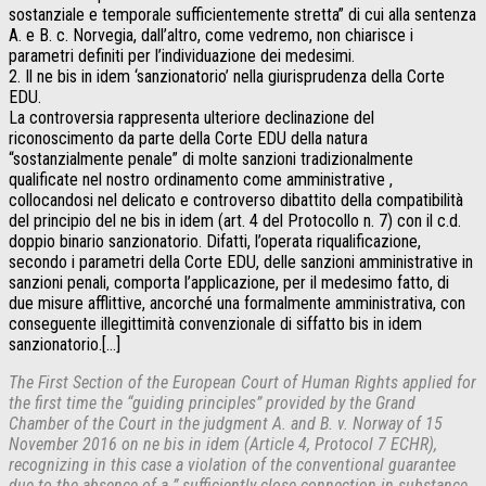
sostanziale e temporale sufficientemente stretta” di cui alla sentenza
A. e B. c. Norvegia, dall’altro, come vedremo, non chiarisce i
parametri definiti per l’individuazione dei medesimi.
2. Il ne bis in idem ‘sanzionatorio’ nella giurisprudenza della Corte
EDU.
La controversia rappresenta ulteriore declinazione del
riconoscimento da parte della Corte EDU della natura
“sostanzialmente penale” di molte sanzioni tradizionalmente
qualificate nel nostro ordinamento come amministrative ,
collocandosi nel delicato e controverso dibattito della compatibilità
del principio del ne bis in idem (art. 4 del Protocollo n. 7) con il c.d.
doppio binario sanzionatorio. Difatti, l’operata riqualificazione,
secondo i parametri della Corte EDU, delle sanzioni amministrative in
sanzioni penali, comporta l’applicazione, per il medesimo fatto, di
due misure afflittive, ancorché una formalmente amministrativa, con
conseguente illegittimità convenzionale di siffatto bis in idem
sanzionatorio.[…]
The First Section of the European Court of Human Rights applied for
the first time the “guiding principles” provided by the Grand
Chamber of the Court in the judgment A. and B. v. Norway of 15
November 2016 on ne bis in idem (Article 4, Protocol 7 ECHR),
recognizing in this case a violation of the conventional guarantee
due to the absence of a ” sufficiently close connection in substance