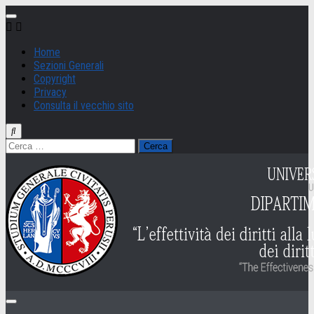
Salta
al
contenuto
Home
Sezioni Generali
Copyright
Privacy
Consulta il vecchio sito
Ricerca
per: