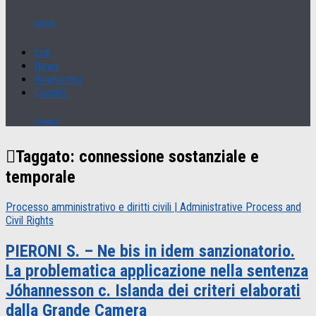
Events
Link
News
Newsletter
Contatti
Contact
Taggato:
connessione sostanziale e
temporale
Processo amministrativo e diritti civili | Administrative Process and
Civil Rights
PIERONI S. – Ne bis in idem sanzionatorio.
La problematica applicazione nella sentenza
Jóhannesson c. Islanda dei criteri elaborati
dalla Grande Camera