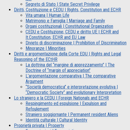
Segreto di Stato | State Secret Privilege
Diritti, Costituzione e CEDU | Rights, Constitution and ECHR
Vita umana | Human Life
Matrimonio e Famiglia | Marriage and Family
Organi costituzionali | Constitutional Organization
CEDU e Costituzione; CEDU e diritto UE | ECHR and
It.Constitution; ECHR and EU Law
Divieto di discriminazione | Prohibition of Discrimination
Minoranze | Minorities
Diritti e argomentazione della Corte EDU | Rights and Legal
Reasoning of the ECtHR
La dottrina del “margine di apprezzamento” | The
Doctrine of “margin of appreciation”
L’argomentazione comparativa | The comparative
Argument
“Società democratica” e interpretazione evolutiva |
“Democratic Society” and evolutionary Interpretation
Lo straniero e la CEDU | Foreign Nationals and ECHR
Respingimento ed espulsione | Expulsion and
Refoulement
Straniero soggiornante | Permanent resident Aliens
Identità culturale | Cultural Identity
Proprietà privata | Property