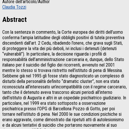
Autore dell’articolo/Author
Claudia Tozzi
Abstract
Con la sentenza in commento, la Corte europea dei diritti dell’uomo
conferma l’ampia latitudine degli obblighi positivi di tutela preventiva
discendenti dall’art. 2 Cedu, ribadendo l’onere, che grava sugli Stati,
di proteggere la vita dei più deboli, ivi inclusi i detenuti (detenuti
“vulnerabili”). In particolare, la decisione riguarda i profili di
responsabilità dell’amministrazione carceraria e, dunque, dello Stato
italiano per il suicidio del figlio dei ricorrenti, avvenuto nel 2001
mentre lo stesso si trovava ristretto nell’istituto di pena di Messina.
Sebbene già nel 1995 gli fosse stato diagnosticato un complesso di
disturbi della personalità definito “dramatic cluster”, non era stata
riconosciuta all’interessato un’incompatibilità con il regime carcerario,
tanto che il detenuto aveva trascorso alcuni periodi all’interno
dell’istituto di Augusta e altri in un ospedale psichiatrico giudiziario. In
particolare, nel 1999 era stato sottoposto a osservazione
psichiatrica presso l’OPG di Barcellona Pozzo di Gotto, per poi
tornare nell’istituto di pena. Nel 2000 le sue condizioni psichiche si
erano aggravate, come dimostrato dai ripetuti atti di autolesionismo
e da alcuni tentativi di suicidio che portarono nuovamente al suo