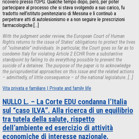
ricovero presso l’OPG. Qualche tempo dopo, però, per poter
partecipare al processo che si stava svolgendo a suo carico, fu
tradotto nell’istituto penitenziario di Messina e lì continuò a
perpetrare atti di autolesionismo e a non seguire le prescrizioni
farmacologiche.[…]
With the judgment under review, the European Court of Human
Rights returns to the issue of States’ obligations to protect the lives
of “vulnerable” individuals. In particular, the Court goes so far as to
condemn Italy for violating Article 2 ECHR from a substantive
standpoint by failing to do everything possible to prevent the
suicide of a detainee. The purpose of the paper is to acknowledge
the jurisprudential approaches on this issue and the related actions
– admittedly, of little consequence – of the national legislature.
.[…]
Vita privata e familiare | Private and family life
NULLO L. – La Corte EDU condanna l’Italia
sul “caso ILVA”. Alla ricerca di un equilibrio
tra tutela della salute, rispetto
dell’ambiente ed esercizio di attività
economiche di interesse nazionale.