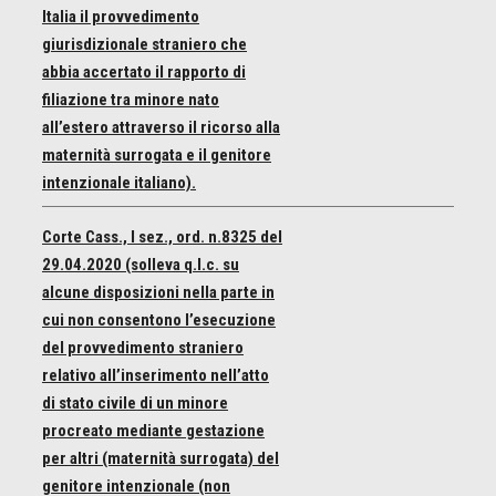
Italia il provvedimento
giurisdizionale straniero che
abbia accertato il rapporto di
filiazione tra minore nato
all’estero attraverso il ricorso alla
maternità surrogata e il genitore
intenzionale italiano).
Corte Cass., I sez., ord. n.8325 del
29.04.2020 (solleva q.l.c. su
alcune disposizioni nella parte in
cui non consentono l’esecuzione
del provvedimento straniero
relativo all’inserimento nell’atto
di stato civile di un minore
procreato mediante gestazione
per altri (maternità surrogata) del
genitore intenzionale (non