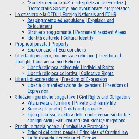
“Società democratica” e interpretazione evolutiva |
“Democratic Society” and evolutionary Interpretation
Lo straniero e la CEDU | Foreign Nationals and ECHR
Respingimento ed espulsione | Expulsion and
Refoulement
Straniero soggiornante | Permanent resident Aliens
Identità culturale | Cultural Identity
Proprietà privata | Property
Espropriazioni | Expropriations
Libertà di pensiero, coscienza e religione | Freedom of
Thought, Conscience and Religion
Libertà religiosa individuale | Individual Rights
Libertà religiosa collettiva | Collective Rights
Libertà di espressione | Freedom of Expression
Libertà di manifestazione del pensiero | Freedom of
Expression
Situazioni giuridiche soggettive | Civil Rights and Obligations
Vita privata e familiare | Private and family life
Bene e proprietà | Goods and property
Equo processo e natura delle controversie su diritti e
obblighi civili | Fair Trial and Civil Rights/Obligations
Principi e tutela penale | Criminal law Protection
Principi del diritto penale | Principles of Criminal law
Le fattispecie incriminatrici |Crimes