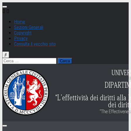
Salta
al
contenuto
Home
Sezioni Generali
Copyright
Privacy
Consulta il vecchio sito
Ricerca
per: