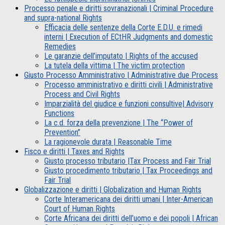
Processo penale e diritti sovranazionali | Criminal Procedure
and supra-national Rights
Efficacia delle sentenze della Corte E.D.U. e rimedi
interni | Execution of ECtHR Judgments and domestic
Remedies
Le garanzie dell’imputato | Rights of the accused
La tutela della vittima | The victim protection
Giusto Processo Amministrativo | Administrative due Process
Processo amministrativo e diritti civili | Administrative
Process and Civil Rights
Imparzialità del giudice e funzioni consultive| Advisory
Functions
La c.d. forza della prevenzione | The “Power of
Prevention”
La ragionevole durata | Reasonable Time
Fisco e diritti | Taxes and Rights
Giusto processo tributario |Tax Process and Fair Trial
Giusto procedimento tributario | Tax Proceedings and
Fair Trial
Globalizzazione e diritti | Globalization and Human Rights
Corte Interamericana dei diritti umani | Inter-American
Court of Human Rights
Corte Africana dei diritti dell’uomo e dei popoli | African