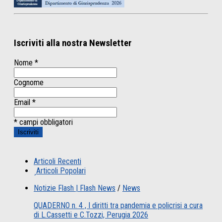
Iscriviti alla nostra Newsletter
Nome
*
Cognome
Email
*
* campi obbligatori
Articoli Recenti
Articoli Popolari
Notizie Flash | Flash News
/
News
QUADERNO n. 4 , I diritti tra pandemia e policrisi a cura
di L.Cassetti e C.Tozzi, Perugia 2026