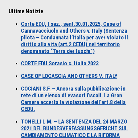
Ultime Notizie
Corte EDU, I sez., sent.30.01.2025, Case of
Cannavacciuolo and Others v. Italy (Sentenza
pilota – Condannata l’Italia per aver violato il
diritto alla vita (art.2 CEDU) nel territorio
denominato “Terra dei fuochi”)
CORTE EDU Sorasio c. Italia 2023
CASE OF LOCASCIA AND OTHERS V. ITALY
COCIANI S.F. – Ancora sulla pubblicazione in
rete di un elenco di evasori fiscali. La Gran
Camera accerta la violazione dell’art.8 della
CEDU.
TONELLI L.M. – LA SENTENZA DEL 24 MARZO
2021 DEL BUNDESVERFASSUNGSGERICHT SUL
CAMBIAMENTO CLIMATICO E LA RIFORMA