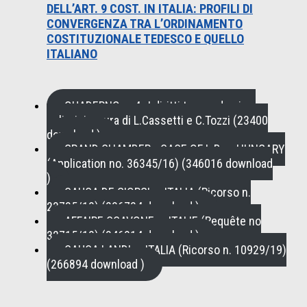
DELL’ART. 9 COST. IN ITALIA: PROFILI DI
CONVERGENZA TRA L’ORDINAMENTO
COSTITUZIONALE TEDESCO E QUELLO
ITALIANO
QUADERNO n. 4 , I diritti tra pandemia e
policrisi a cura di L.Cassetti e C.Tozzi (23400
download )
GRAND CHAMBER - CASE OF L.B. v. HUNGARY
(Application no. 36345/16) (346016 download
)
CAUSA DE GIORGI c. ITALIA (Ricorso n.
23735/19) (296724 download )
AFFAIRE SCAVONE c. ITALIE (Requête no
32715/19) (346914 download )
CAUSA LANDI c. ITALIA (Ricorso n. 10929/19)
(266894 download )