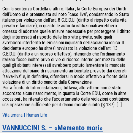
Con la sentenza Cordella e altri c. Italia , la Corte Europea dei Diritti
dell’Uomo si è pronunciata sul noto “caso Ilva”, condannando lo Stato
italiano per violazione dell’art. 8 C.E.D.U. (diritto al rispetto della vita
privata e familiare), in quanto le autorità istituzionali avrebbero
omesso di adottare quelle misure necessarie per proteggere il diritto
degli interessati al rispetto delle loro vite private, sulle quali
avrebbero interferito le emissioni inquinanti dell’acciaieria ionica. Il
decidente europeo ha altresì ravvisato la violazione dell’art. 13
C.E.D.U. (diritto a un ricorso effettivo), ritenendo che l’ordinamento
italiano fosse inoltre privo di vie di ricorso interne per mezzo delle
quali gli abitanti interessati avrebbero potuto lamentare la mancata
attuazione del piano di risanamento ambientale previsto dai decreti
“salva-Ilva” e, in definitiva, difendersi in modo effettivo a fronte della
violazione di un diritto sancito dalla Convenzione.
Pur a fronte di tali constatazioni, tuttavia, alle vittime non è stato
accordato alcun risarcimento, in quanto la Corte EDU, come in altre
occasioni , ha ritenuto che l’accertamento delle violazioni costituisse
una riparazione sufficiente per il danno morale subito (§ 187). […]
Vita umana | Human Life
VANNUCCINI S. – «Memento mori»