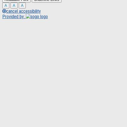
A
A
A
cancel accessibility
Provided by: