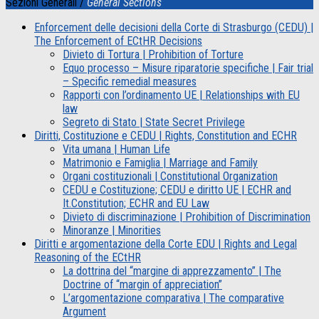
Sezioni Generali /
General Sections
Enforcement delle decisioni della Corte di Strasburgo (CEDU) |
The Enforcement of ECtHR Decisions
Divieto di Tortura | Prohibition of Torture
Equo processo – Misure riparatorie specifiche | Fair trial
– Specific remedial measures
Rapporti con l’ordinamento UE | Relationships with EU
law
Segreto di Stato | State Secret Privilege
Diritti, Costituzione e CEDU | Rights, Constitution and ECHR
Vita umana | Human Life
Matrimonio e Famiglia | Marriage and Family
Organi costituzionali | Constitutional Organization
CEDU e Costituzione; CEDU e diritto UE | ECHR and
It.Constitution; ECHR and EU Law
Divieto di discriminazione | Prohibition of Discrimination
Minoranze | Minorities
Diritti e argomentazione della Corte EDU | Rights and Legal
Reasoning of the ECtHR
La dottrina del “margine di apprezzamento” | The
Doctrine of “margin of appreciation”
L’argomentazione comparativa | The comparative
Argument