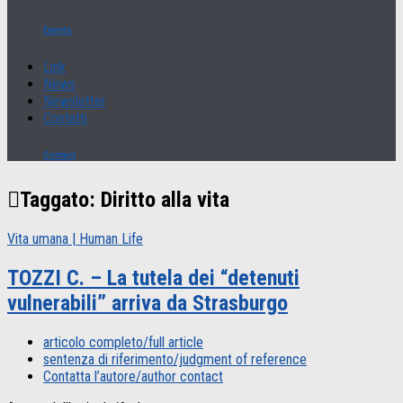
Events
Link
News
Newsletter
Contatti
Contact
Taggato:
Diritto alla vita
Vita umana | Human Life
TOZZI C. – La tutela dei “detenuti
vulnerabili” arriva da Strasburgo
articolo completo/full article
sentenza di riferimento/judgment of reference
Contatta l’autore/author contact