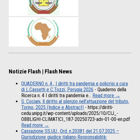
Notizie Flash | Flash News
QUADERNO n. 4 , I diritti tra pandemia e policrisi a cura
di L.Cassetti e C.Tozzi, Perugia 2026
-
Quaderno della
Ricerca n. 4 I diritti tra pandemia e…
Read more →
S. Cociani, Il diritto al silenzio nell’attuazione del tributo,
Torino, 2025 (Indice e Abstract)
-
https://diritti-
cedu.unipg.it/wp-content/uploads/2025/10/CIJ_-
OBBLIGHI-CLIMATICI_187-20250723-adv-01-00-en.pdf
Read more →
Cassazione SS.UU., Ord. n.20381 del 21.07.2025 –
Giurisdizione giudice italiano-Responsabilità-