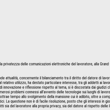
 alla privatezza delle comunicazioni elettroniche del lavoratore, alla Gran
ttualità, concernente il bilanciamento tra il diritto del datore di lavoro di
relativo utilizzo, ha destato particolare interesse, tra gli addetti ai la
 innovazione e riflessione rispetto al tema, si è discostata dai giudizi 
erosi problemi connessi all’avvento delle tecnologie sui luoghi di lavoro,
sottrae tempo allo svolgimento della mansione cui è adibito, oltre a comport
i. La questione non è di facile risoluzione, posto che gli interessi in gi
i sia del lavoratore alla propria privacy, sia del datore al rispetto delle l