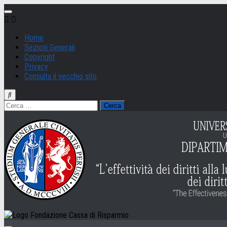
Salta
al
contenuto
Home
Sezioni Generali
Copyright
Privacy
Consulta il vecchio sito
Ricerca
per: