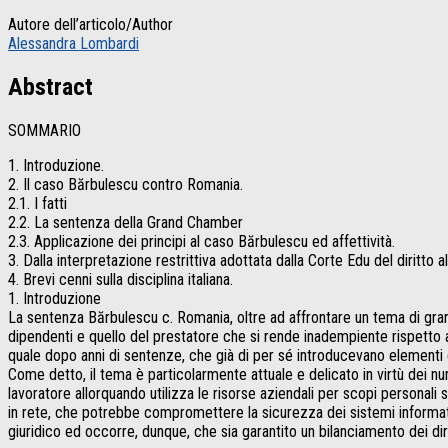
Autore dell’articolo/Author
Alessandra Lombardi
Abstract
SOMMARIO
1. Introduzione.
2. Il caso Bărbulescu contro Romania.
2.1. I fatti
2.2. La sentenza della Grand Chamber
2.3. Applicazione dei principi al caso Bărbulescu ed affettività.
3. Dalla interpretazione restrittiva adottata dalla Corte Edu del diritto
4. Brevi cenni sulla disciplina italiana.
1. Introduzione
La sentenza Bărbulescu c. Romania, oltre ad affrontare un tema di grande a
dipendenti e quello del prestatore che si rende inadempiente rispetto al 
quale dopo anni di sentenze, che già di per sé introducevano elementi di
Come detto, il tema è particolarmente attuale e delicato in virtù dei num
lavoratore allorquando utilizza le risorse aziendali per scopi personali 
in rete, che potrebbe compromettere la sicurezza dei sistemi informatic
giuridico ed occorre, dunque, che sia garantito un bilanciamento dei diritt