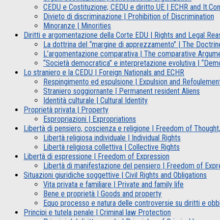
CEDU e Costituzione; CEDU e diritto UE | ECHR and It.Co
Divieto di discriminazione | Prohibition of Discrimination
Minoranze | Minorities
Diritti e argomentazione della Corte EDU | Rights and Legal Re
La dottrina del “margine di apprezzamento” | The Doctrine
L’argomentazione comparativa | The comparative Argum
“Società democratica” e interpretazione evolutiva | “Demo
Lo straniero e la CEDU | Foreign Nationals and ECHR
Respingimento ed espulsione | Expulsion and Refoulemen
Straniero soggiornante | Permanent resident Aliens
Identità culturale | Cultural Identity
Proprietà privata | Property
Espropriazioni | Expropriations
Libertà di pensiero, coscienza e religione | Freedom of Thought
Libertà religiosa individuale | Individual Rights
Libertà religiosa collettiva | Collective Rights
Libertà di espressione | Freedom of Expression
Libertà di manifestazione del pensiero | Freedom of Expr
Situazioni giuridiche soggettive | Civil Rights and Obligations
Vita privata e familiare | Private and family life
Bene e proprietà | Goods and property
Equo processo e natura delle controversie su diritti e obblig
Principi e tutela penale | Criminal law Protection