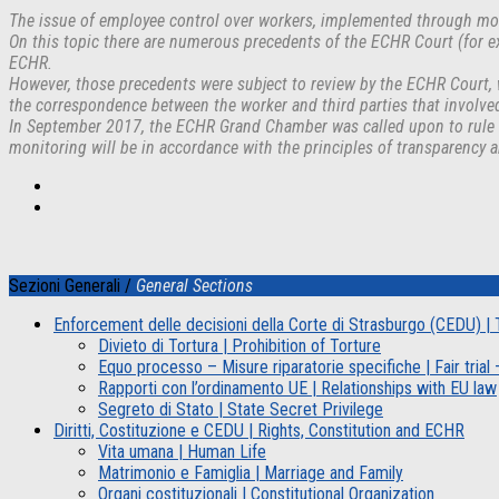
The issue of employee control over workers, implemented through monit
On this topic there are numerous precedents of the ECHR Court (for exa
ECHR.
However, those precedents were subject to review by the ECHR Court, w
the correspondence between the worker and third parties that involve
In September 2017, the ECHR Grand Chamber was called upon to rule aga
monitoring will be in accordance with the principles of transparency a
Sezioni Generali /
General Sections
Enforcement delle decisioni della Corte di Strasburgo (CEDU) 
Divieto di Tortura | Prohibition of Torture
Equo processo – Misure riparatorie specifiche | Fair tria
Rapporti con l’ordinamento UE | Relationships with EU law
Segreto di Stato | State Secret Privilege
Diritti, Costituzione e CEDU | Rights, Constitution and ECHR
Vita umana | Human Life
Matrimonio e Famiglia | Marriage and Family
Organi costituzionali | Constitutional Organization