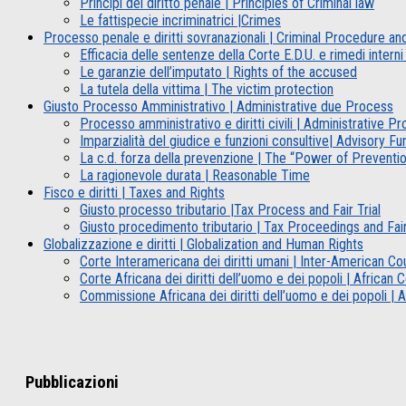
Principi del diritto penale | Principles of Criminal law
Le fattispecie incriminatrici |Crimes
Processo penale e diritti sovranazionali | Criminal Procedure an
Efficacia delle sentenze della Corte E.D.U. e rimedi int
Le garanzie dell’imputato | Rights of the accused
La tutela della vittima | The victim protection
Giusto Processo Amministrativo | Administrative due Process
Processo amministrativo e diritti civili | Administrative Pr
Imparzialità del giudice e funzioni consultive| Advisory Fu
La c.d. forza della prevenzione | The “Power of Preventio
La ragionevole durata | Reasonable Time
Fisco e diritti | Taxes and Rights
Giusto processo tributario |Tax Process and Fair Trial
Giusto procedimento tributario | Tax Proceedings and Fair
Globalizzazione e diritti | Globalization and Human Rights
Corte Interamericana dei diritti umani | Inter-American C
Corte Africana dei diritti dell’uomo e dei popoli | Africa
Commissione Africana dei diritti dell’uomo e dei popoli 
Pubblicazioni