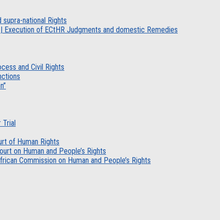
d supra-national Rights
erni | Execution of ECtHR Judgments and domestic Remedies
ocess and Civil Rights
nctions
n”
 Trial
ourt of Human Rights
n Court on Human and People’s Rights
| African Commission on Human and People’s Rights