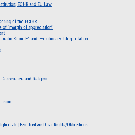
nstitution; ECHR and EU Law
asoning of the ECtHR
 of “margin of appreciation”
ent
cratic Society” and evolutionary Interpretation
t
, Conscience and Religion
ession
hi civili | Fair Trial and Civil Rights/Obligations