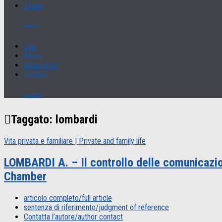
Eventi
Events
Link
News
Newsletter
Contatti
Contact
Taggato:
lombardi
Vita privata e familiare | Private and family life
LOMBARDI A. – Il controllo delle comunicazion
Chamber
articolo completo/full article
sentenza di riferimento/judgment of reference
Contatta l’autore/author contact