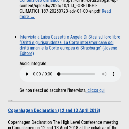
Contenzioso climatico
-
https://diritti-cedu.unipg.it/wp-
content/uploads/2025/10/CIJ_-OBBLIGHI-
CLIMATICI_187-20250723-adv-01-00-en.pdf
Read
more →
Intervista a Luisa Cassetti e Angela Di Stasi sul loro libro
“Diritti e giurisprudenza. La Corte interamericana dei
diritti umani e la Corte europea di Strasburgo” (Jovene
Editore)
Audio integrale
Se non riesci ad ascoltare l’intervista,
clicca qui
—-
Copenhagen Declaration (12 and 13 April 2018)
Copenhagen Declaration The High Level Conference meeting
in Copenhagen on 12 and 13 April 2018 at the initiative of the