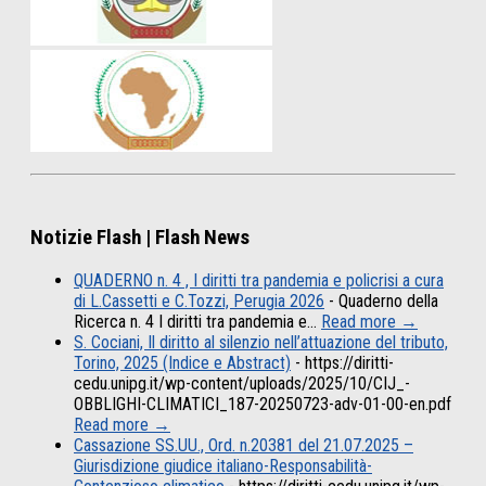
Notizie Flash | Flash News
QUADERNO n. 4 , I diritti tra pandemia e policrisi a cura
di L.Cassetti e C.Tozzi, Perugia 2026
-
Quaderno della
Ricerca n. 4 I diritti tra pandemia e…
Read more →
S. Cociani, Il diritto al silenzio nell’attuazione del tributo,
Torino, 2025 (Indice e Abstract)
-
https://diritti-
cedu.unipg.it/wp-content/uploads/2025/10/CIJ_-
OBBLIGHI-CLIMATICI_187-20250723-adv-01-00-en.pdf
Read more →
Cassazione SS.UU., Ord. n.20381 del 21.07.2025 –
Giurisdizione giudice italiano-Responsabilità-