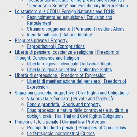
“Democratic Society” and evolutionary Interpretation
Lo straniero e la CEDU | Foreign Nationals and ECHR
Respingimento ed espulsione | Expulsion and
Refoulement
Straniero soggiornante | Permanent resident Aliens
Identità culturale | Cultural Identity
Proprietà privata | Property
Espropriazioni | Expropriations
Libertà di pensiero, coscienza e religione | Freedom of
Thought, Conscience and Religion
Libertà religiosa individuale | Individual Rights
Libertà religiosa collettiva | Collective Rights
Libertà di espressione | Freedom of Expression
Libertà di manifestazione del pensiero | Freedom of
Expression
Situazioni giuridiche soggettive | Civil Rights and Obligations
Vita privata e familiare | Private and family life
Bene e proprietà | Goods and property
Equo processo e natura delle controversie su diritti e
obblighi civili | Fair Trial and Civil Rights/Obligations
Principi e tutela penale | Criminal law Protection
Principi del diritto penale | Principles of Criminal law
Le fattispecie incriminatrici |Crimes