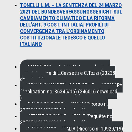
TONELLI L.M. – LA SENTENZA DEL 24 MARZO
2021 DEL BUNDESVERFASSUNGSGERICHT SUL
CAMBIAMENTO CLIMATICO E LA RIFORMA
DELL’ART. 9 COST. IN ITALIA: PROFILI DI
CONVERGENZA TRA L’ORDINAMENTO
COSTITUZIONALE TEDESCO E QUELLO
ITALIANO
QUADERNO n. 4 , I diritti tra pandemia e
policrisi a cura di L.Cassetti e C.Tozzi (23238
download )
GRAND CHAMBER - CASE OF L.B. v. HUNGARY
(Application no. 36345/16) (346016 download
)
CAUSA DE GIORGI c. ITALIA (Ricorso n.
23735/19) (296724 download )
AFFAIRE SCAVONE c. ITALIE (Requête no
32715/19) (346914 download )
CAUSA LANDI c. ITALIA (Ricorso n. 10929/19)