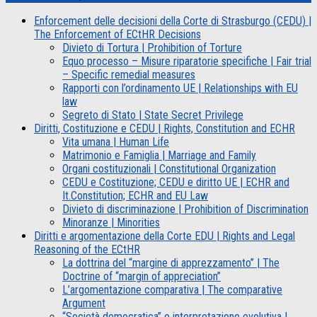
Enforcement delle decisioni della Corte di Strasburgo (CEDU) |
The Enforcement of ECtHR Decisions
Divieto di Tortura | Prohibition of Torture
Equo processo – Misure riparatorie specifiche | Fair trial
– Specific remedial measures
Rapporti con l’ordinamento UE | Relationships with EU
law
Segreto di Stato | State Secret Privilege
Diritti, Costituzione e CEDU | Rights, Constitution and ECHR
Vita umana | Human Life
Matrimonio e Famiglia | Marriage and Family
Organi costituzionali | Constitutional Organization
CEDU e Costituzione; CEDU e diritto UE | ECHR and
It.Constitution; ECHR and EU Law
Divieto di discriminazione | Prohibition of Discrimination
Minoranze | Minorities
Diritti e argomentazione della Corte EDU | Rights and Legal
Reasoning of the ECtHR
La dottrina del “margine di apprezzamento” | The
Doctrine of “margin of appreciation”
L’argomentazione comparativa | The comparative
Argument
“Società democratica” e interpretazione evolutiva |