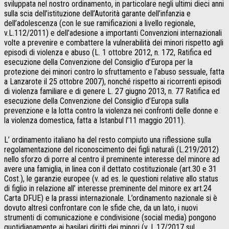
sviluppata nel nostro ordinamento, in particolare negli ultimi dieci anni
sulla scia dell’istituzione dell’Autorità garante dell’infanzia e
dell’adolescenza (con le sue ramificazioni a livello regionale,
v.L.112/2011) e dell’adesione a importanti Convenzioni internazionali
volte a prevenire e combattere la vulnerabilità dei minori rispetto agli
episodi di violenza e abuso (L. 1 ottobre 2012, n. 172, Ratifica ed
esecuzione della Convenzione del Consiglio d’Europa per la
protezione dei minori contro lo sfruttamento e l’abuso sessuale, fatta
a Lanzarote il 25 ottobre 2007), nonché rispetto ai ricorrenti episodi
di violenza familiare e di genere L. 27 giugno 2013, n. 77 Ratifica ed
esecuzione della Convenzione del Consiglio d’Europa sulla
prevenzione e la lotta contro la violenza nei confronti delle donne e
la violenza domestica, fatta a Istanbul l’11 maggio 2011).
L’ ordinamento italiano ha del resto compiuto una riflessione sulla
regolamentazione del riconoscimento dei figli naturali (L.219/2012)
nello sforzo di porre al centro il preminente interesse del minore ad
avere una famiglia, in linea con il dettato costituzionale (art.30 e 31
Cost.), le garanzie europee (v. ad es. le questioni relative allo status
di figlio in relazione all’ interesse preminente del minore ex art.24
Carta DFUE) e la prassi internazionale. L’ordinamento nazionale si è
dovuto altresì confrontare con le sfide che, da un lato, i nuovi
strumenti di comunicazione e condivisione (social media) pongono
quotidianamente ai basilari diritti dei minori (v. L.17/2017 sul