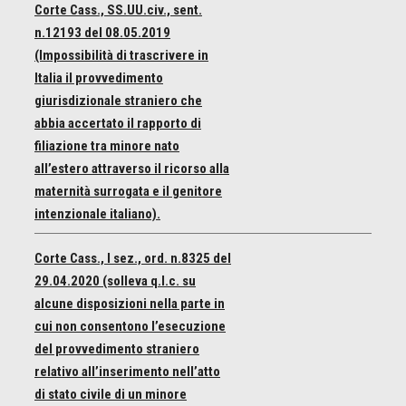
Corte Cass., SS.UU.civ., sent.
n.12193 del 08.05.2019
(Impossibilità di trascrivere in
Italia il provvedimento
giurisdizionale straniero che
abbia accertato il rapporto di
filiazione tra minore nato
all’estero attraverso il ricorso alla
maternità surrogata e il genitore
intenzionale italiano).
Corte Cass., I sez., ord. n.8325 del
29.04.2020 (solleva q.l.c. su
alcune disposizioni nella parte in
cui non consentono l’esecuzione
del provvedimento straniero
relativo all’inserimento nell’atto
di stato civile di un minore