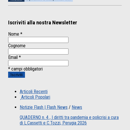
Iscriviti alla nostra Newsletter
Nome
*
Cognome
Email
*
* campi obbligatori
Articoli Recenti
Articoli Popolari
Notizie Flash | Flash News
/
News
QUADERNO n. 4 , I diritti tra pandemia e policrisi a cura
di L.Cassetti e C.Tozzi, Perugia 2026