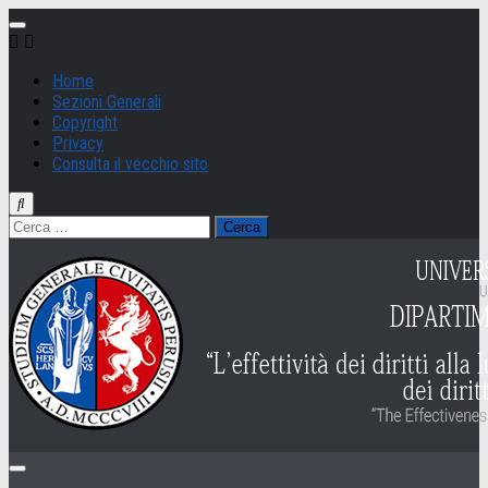
Salta
al
contenuto
Home
Sezioni Generali
Copyright
Privacy
Consulta il vecchio sito
Ricerca
per: