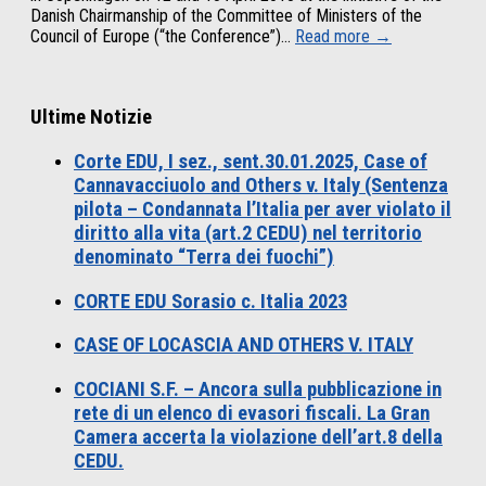
Danish Chairmanship of the Committee of Ministers of the
Council of Europe (“the Conference”)...
Read more →
Ultime Notizie
Corte EDU, I sez., sent.30.01.2025, Case of
Cannavacciuolo and Others v. Italy (Sentenza
pilota – Condannata l’Italia per aver violato il
diritto alla vita (art.2 CEDU) nel territorio
denominato “Terra dei fuochi”)
CORTE EDU Sorasio c. Italia 2023
CASE OF LOCASCIA AND OTHERS V. ITALY
COCIANI S.F. – Ancora sulla pubblicazione in
rete di un elenco di evasori fiscali. La Gran
Camera accerta la violazione dell’art.8 della
CEDU.